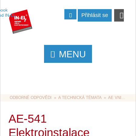
Přihlásit se
MENU
ODBORNÉ ODPOVĚDI
  »  
A TECHNICKÁ TÉMATA
  »  
AE VNITŘNÍ ROZVODY
AE-541
Elektroinstalace