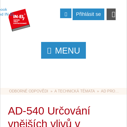
Přihlásit se
MENU
ODBORNÉ ODPOVĚDI
  »  
A TECHNICKÁ TÉMATA
  »  
AD PROSTŘEDÍ
AD-540 Určování
vnějších vlivů v