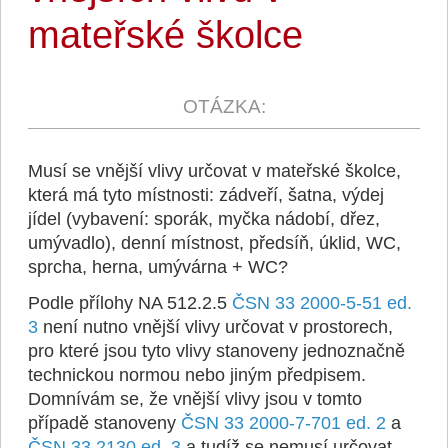
mateřské školce
Musí se vnější vlivy určovat v mateřské školce,
která má tyto místnosti: zádveří, šatna, výdej
jídel (vybavení: sporák, myčka nádobí, dřez,
umývadlo), denní místnost, předsíň, úklid, WC,
sprcha, herna, umývárna + WC?
Podle přílohy NA 512.2.5
ČSN 33 2000-5-51 ed.
3
není nutno vnější vlivy určovat v prostorech,
pro které jsou tyto vlivy stanoveny jednoznačně
technickou normou nebo jiným předpisem.
Domnívám se, že vnější vlivy jsou v tomto
případě stanoveny
ČSN 33 2000-7-701 ed. 2
a
ČSN 33 2130 ed. 3
a tudíž se nemusí určovat.