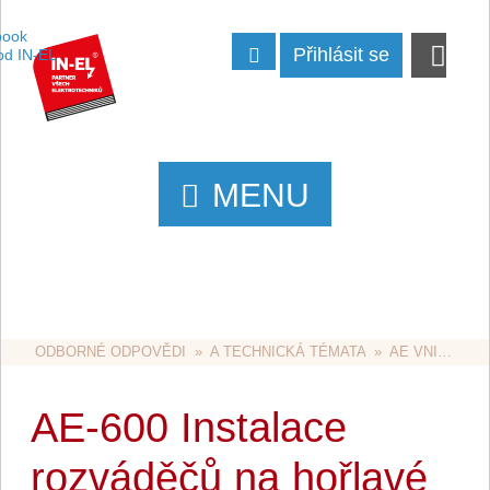
Přihlásit se
MENU
ODBORNÉ ODPOVĚDI
  »  
A TECHNICKÁ TÉMATA
  »  
AE VNITŘNÍ ROZVODY
AE-600 Instalace
rozváděčů na hořlavé