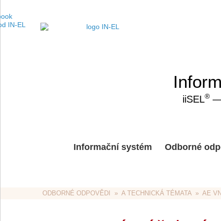
Inform
®
iiSEL
— 
Informační systém
Odborné odp
ODBORNÉ ODPOVĚDI
  »  
A TECHNICKÁ TÉMATA
  »  
AE V