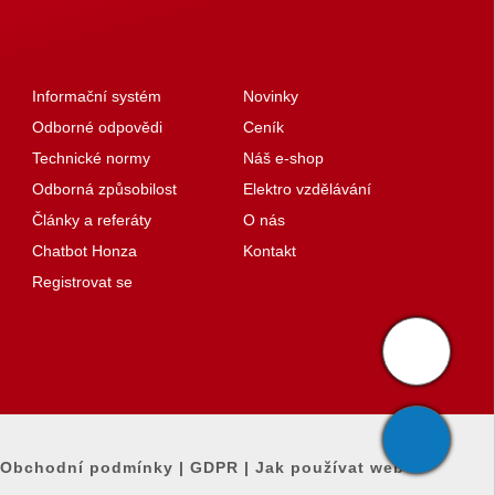
Informační systém
Novinky
Odborné odpovědi
Ceník
Technické normy
Náš e-shop
Odborná způsobilost
Elektro vzdělávání
Články a referáty
O nás
Chatbot Honza
Kontakt
Registrovat se
Obchodní podmínky
|
GDPR
|
Jak používat web