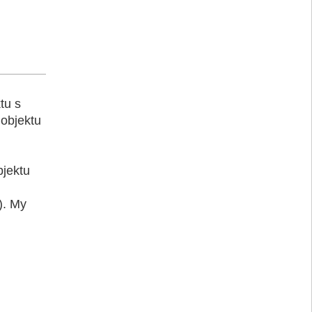
tu s
 objektu
bjektu
). My