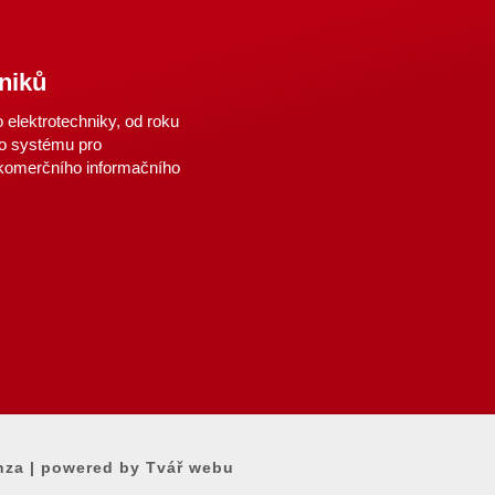
niků
elektrotechniky, od roku
o systému pro
 komerčního informačního
nza
|
powered by Tvář webu