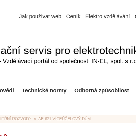
Jak používat web
Ceník
Elektro vzdělávání
ační servis pro elektrotechni
Vzdělávací portál od společnosti IN-EL, spol. s r.o
ovědi
Technické normy
Odborná způsobilost
NITŘNÍ ROZVODY
  »  AE-621 VÍCEÚČELOVÝ DŮM