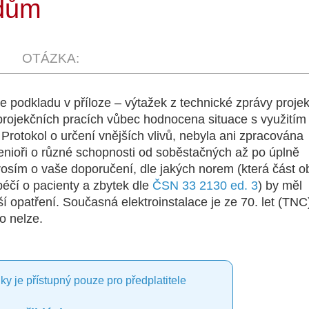
 dům
podkladu v příloze – výtažek z technické zprávy projek
projekčních pracích vůbec hodnocena situace s využitím
Protokol o určení vnějších vlivů, nebyla ani zpracována
enioři o různé schopnosti od soběstačných až po úplně
osím o vaše doporučení, dle jakých norem (která část o
péčí o pacienty a zbytek dle
ČSN 33 2130 ed. 3
) by měl
í opatření. Současná elektroinstalace je ze 70. let (TNC
o nelze.
ky je přístupný pouze pro předplatitele