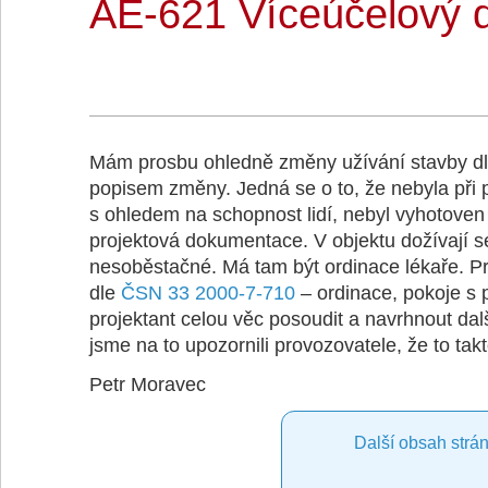
AE-621 Víceúčelový
Mám prosbu ohledně změny užívání stavby dle 
popisem změny. Jedná se o to, že nebyla při 
s ohledem na schopnost lidí, nebyl vyhotoven 
projektová dokumentace. V objektu dožívají s
nesoběstačné. Má tam být ordinace lékaře. Pr
dle
ČSN 33 2000-7-710
– ordinace, pokoje s 
projektant celou věc posoudit a navrhnout dalš
jsme na to upozornili provozovatele, že to takt
Petr Moravec
Další obsah strán