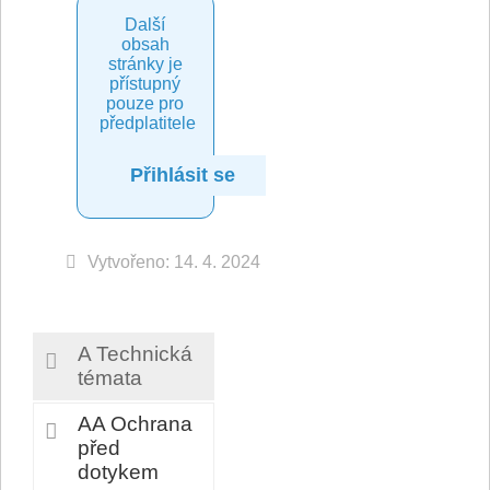
Další
obsah
stránky je
přístupný
pouze pro
předplatitele
Přihlásit se
Vytvořeno: 14. 4. 2024
A Technická
témata
AA Ochrana
před
dotykem