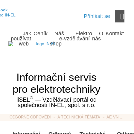
Přihlásit se
Jak
Ceník
Náš
Elektro
O
Kontakt
používat
e-
vzdělávání
nás
web
shop
Informační servis
pro elektrotechniky
®
iiSEL
— Vzdělávací portál od
společnosti IN-EL, spol. s r.o.
ODBORNÉ ODPOVĚDI
  »  
A TECHNICKÁ TÉMATA
  »  
AE VNITŘNÍ ROZVODY
Informační
Odborné
Technické
Odbor