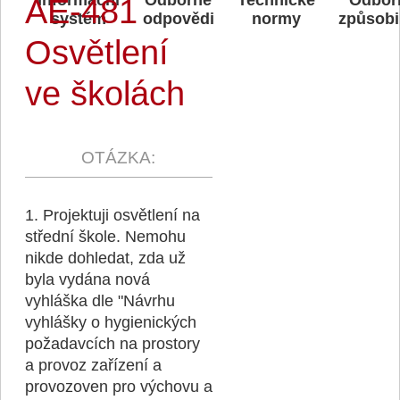
AE-481
systém
odpovědi
normy
způsobi
Osvětlení
ve školách
1. Projektuji osvětlení na
střední škole. Nemohu
nikde dohledat, zda už
byla vydána nová
vyhláška dle "Návrhu
vyhlášky o hygienických
požadavcích na prostory
a provoz zařízení a
provozoven pro výchovu a