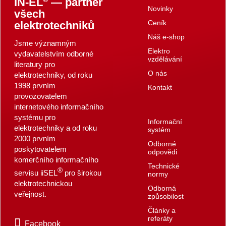
IN-EL
— partner
Novinky
všech
Ceník
elektrotechniků
Náš e-shop
Jsme významným
Elektro
vydavatelstvím odborné
vzdělávání
literatury pro
O nás
elektrotechniky, od roku
1998 prvním
Kontakt
provozovatelem
internetového informačního
systému pro
Informační
elektrotechniky a od roku
systém
2000 prvním
Odborné
poskytovatelem
odpovědi
komerčního informačního
Technické
®
servisu iiSEL
pro širokou
normy
elektrotechnickou
Odborná
veřejnost.
způsobilost
Články a
referáty
Facebook