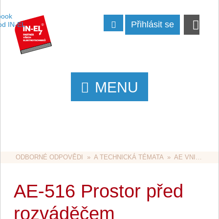
Přihlásit se
MENU
ODBORNÉ ODPOVĚDI
  »  
A TECHNICKÁ TÉMATA
  »  
AE VNITŘNÍ ROZVODY
AE-516 Prostor před
rozváděčem