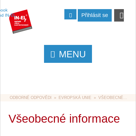
Přihlásit se
MENU
ODBORNÉ ODPOVĚDI
  »  
EVROPSKÁ UNIE
  »  VŠEOBECNÉ INFORMACE
Všeobecné informace