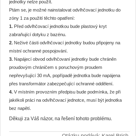
jednotky nelze použít.
Ptám se, je možné nainstalovat odvlhčovací jednotku do
zóny 1 za použití těchto opatření:
1.
Před odvlhčovací jednotkou bude plastový kryt
zabraňující dotyku z bazénu.
2.
Neživé části odvlhčovací jednotky budou připojeny na
místní ochranné pospojování.
3.
Napájecí obvod odvlhčovaní jednotky bude chráněn
proudovým chráničem s poruchovým proudem
nepřevyšující 30 mA, popřípadě jednotka bude napájena
přes transformátor zabezpečující ochranné oddělení.
4.
V místním provozním předpisu bude podmínka, že při
jakékoli práci na odvlhčovací jednotce, musí být jednotka
bez napětí.
Děkuji za Váš názor, na řešení tohoto problému.
Otázku podává: Karel Brich