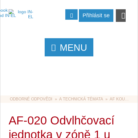
Přihlásit se
MENU
ODBORNÉ ODPOVĚDI
  »  
A TECHNICKÁ TÉMATA
  »  
AF KOUPELNY A BAZÉNY
AF-020 Odvlhčovací
jednotka v zóně 1 u