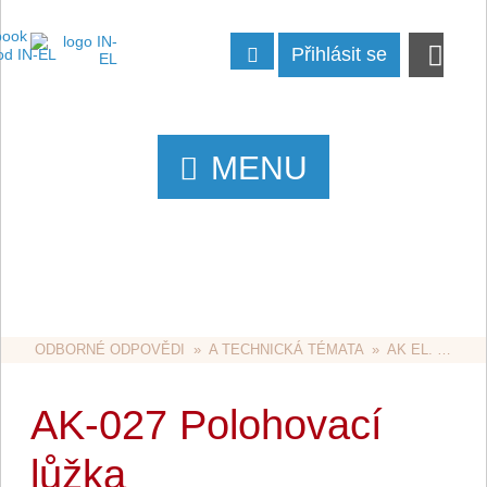
Přihlásit se
MENU
ODBORNÉ ODPOVĚDI
  »  
A TECHNICKÁ TÉMATA
  »  
AK EL. ZAŘÍZENÍ VE ZDRAVOTNICTVÍ
AK-027 Polohovací
lůžka