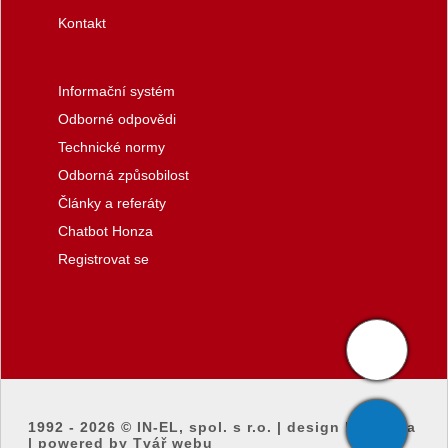
Kontakt
Informační systém
Odborné odpovědi
Technické normy
Odborná způsobilost
Články a referáty
Chatbot Honza
Registrovat se
1992 - 2026 ©
IN-EL, spol. s r.o.
|
design by honza
|
powered by Tvář webu