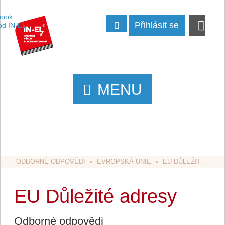
Přihlásit se
MENU
ODBORNÉ ODPOVĚDI
  »  
EVROPSKÁ UNIE
  »  EU DŮLEŽITÉ ADRESY
EU Důležité adresy
Odborné odpovědi