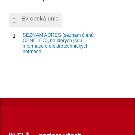
Evropská unie
SEZNAM ADRES (seznam členů
CENELEC), na kterých jsou
informace o elektrotechnických
normách
®