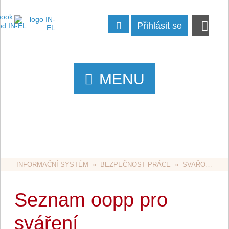
Přihlásit se
MENU
INFORMAČNÍ SYSTÉM
  »  
BEZPEČNOST PRÁCE
  »  
SVAŘOVÁNÍ
 
Seznam oopp pro
sváření