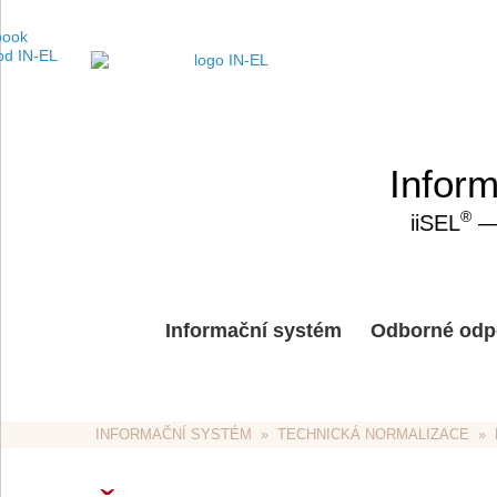
Inform
®
iiSEL
— 
Informační systém
Odborné odp
INFORMAČNÍ SYSTÉM
  »  
TECHNICKÁ NORMALIZACE
  »  