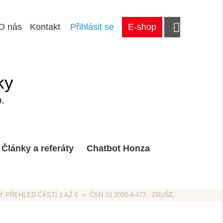
O nás
Kontakt
Přihlásit se
E-shop
ky
.
Články a referáty
Chatbot Honza
 PŘEHLED ČÁSTÍ 1 AŽ 6
  »  ČSN 33 2000-4-473 - ZRUŠENÁ