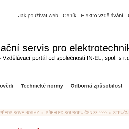
Jak používat web
Ceník
Elektro vzdělávání
ační servis pro elektrotechni
Vzdělávací portál od společnosti IN-EL, spol. s r.o
ovědi
Technické normy
Odborná způsobilost
PŘEDPISOVÉ NORMY
  »  
PŘEHLED SOUBORU ČSN 33 2000
  »  
STRUČNÝ