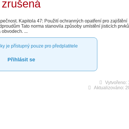
 zrušená
ečnost. Kapitola 47: Použití ochranných opatření pro zajištění
dproudům Tato norma stanovila způsoby umístění jisticích prvků 
 obvodech. ...
ky je přístupný pouze pro předplatitele
Přihlásit se
Vytvořeno: 
Aktualizováno: 2