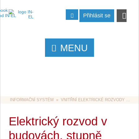
Přihlásit se
MENU
INFORMAČNÍ SYSTÉM
  »  
VNITŘNÍ ELEKTRICKÉ ROZVODY
  »  ELEKTRICKÝ ROZVOD V BUDOVÁCH, STUPNĚ ELEKTRIZACE BYTŮ
Elektrický rozvod v
budovách, stupně