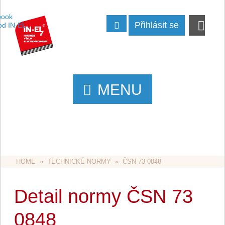
Přihlásit se
MENU
HOME
  »  
TECHNICKÉ NORMY
  »  ČSN 73 0848
Detail normy ČSN 73
0848