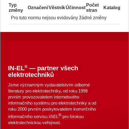
Typ
Počet
Označení
Věstník
Účinnost
Katalog
změny
stran
Pro tuto normu nejsou evidovány žádné změny
®
IN-EL
— partner všech
elektrotechniků
Jsme významným vydavatelstvím odborné
literatury pro elektrotechniky, od roku 1998
prvním provozovatelem internetového
informačního systému pro elektrotechniky a od
roku 2000 prvním poskytovatelem komerčního
®
informačního servisu iiSEL
pro širokou
elektrotechnickou veřejnost.