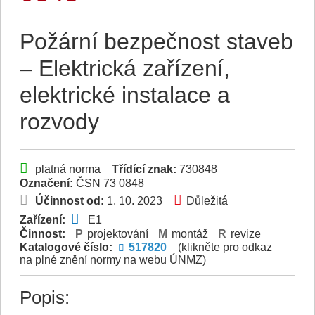
Požární bezpečnost staveb
– Elektrická zařízení,
elektrické instalace a
rozvody
platná norma
Třídící znak:
730848
Označení:
ČSN 73 0848
Účinnost od:
1. 10. 2023
Důležitá
Zařízení:
E1
Činnost:
projektování
montáž
revize
Katalogové číslo:
517820
(klikněte pro odkaz
na plné znění normy na webu ÚNMZ)
Popis: