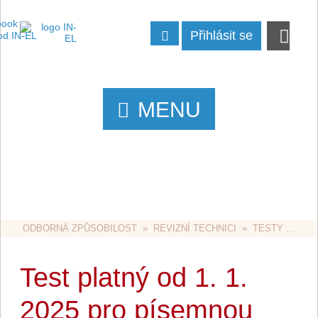
Přihlásit se
MENU
ODBORNÁ ZPŮSOBILOST
  »  
REVIZNÍ TECHNICI
  »  
TESTY PODLE ZÁKONA Č. 250/2021 SB.
Test platný od 1. 1.
2025 pro písemnou