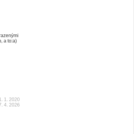
hrazenými
, a to:a)
1. 1. 2020
7. 4. 2026