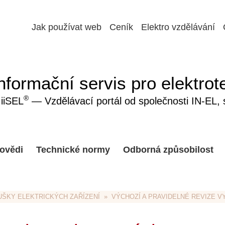
Jak používat web
Ceník
Elektro vzdělávání
nformační servis pro elektrot
®
iiSEL
— Vzdělávací portál od společnosti IN-EL, sp
ovědi
Technické normy
Odborná způsobilost
UŠKY ELEKTRICKÝCH ZAŘÍZENÍ
  »  VÝCHOZÍ A PRAVIDELNÉ REVIZE