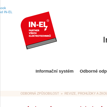
I
Informační systém
Odborné odp
ODBORNÁ ZPŮSOBILOST
  »  
REVIZE, PROHLÍDKY A ZKO