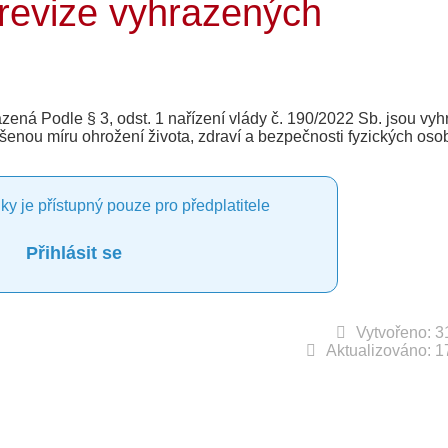
 revize vyhrazených
razená Podle § 3, odst. 1 nařízení vlády č. 190/2022 Sb. jsou vy
ýšenou míru ohrožení života, zdraví a bezpečnosti fyzických osob
ky je přístupný pouze pro předplatitele
Přihlásit se
Vytvořeno: 3
Aktualizováno: 1