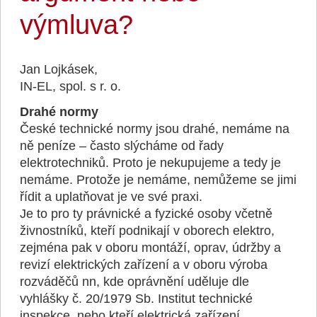
výmluva?
Jan Lojkásek,
IN-EL, spol. s r. o.
Drahé normy
České technické normy jsou drahé, nemáme na
ně peníze – často slýcháme od řady
elektrotechniků. Proto je nekupujeme a tedy je
nemáme. Protože je nemáme, nemůžeme se jimi
řídit a uplatňovat je ve své praxi.
Je to pro ty právnické a fyzické osoby včetně
živnostníků, kteří podnikají v oborech elektro,
zejména pak v oboru montáží, oprav, údržby a
revizí elektrických zařízení a v oboru výroba
rozváděčů nn, kde oprávnění uděluje dle
vyhlášky č. 20/1979 Sb. Institut technické
inspekce, nebo kteří elektrická zařízení