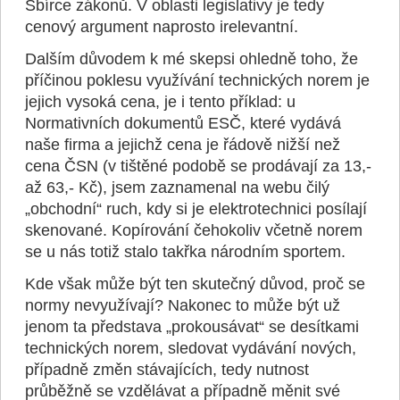
Sbírce zákonů. V oblasti legislativy je tedy
cenový argument naprosto irelevantní.
Dalším důvodem k mé skepsi ohledně toho, že
příčinou poklesu využívání technických norem je
jejich vysoká cena, je i tento příklad: u
Normativních dokumentů ESČ, které vydává
naše firma a jejichž cena je řádově nižší než
cena ČSN (v tištěné podobě se prodávají za 13,-
až 63,- Kč), jsem zaznamenal na webu čilý
„obchodní“ ruch, kdy si je elektrotechnici posílají
skenované. Kopírování čehokoliv včetně norem
se u nás totiž stalo takřka národním sportem.
Kde však může být ten skutečný důvod, proč se
normy nevyužívají? Nakonec to může být už
jenom ta představa „prokousávat“ se desítkami
technických norem, sledovat vydávání nových,
případně změn stávajících, tedy nutnost
průběžně se vzdělávat a případně měnit své