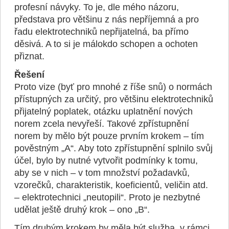
profesní návyky. To je, dle mého názoru,
představa pro většinu z nás nepříjemná a pro
řadu elektrotechniků nepřijatelná, ba přímo
děsivá. A to si je málokdo schopen a ochoten
přiznat.
Řešení
Proto vize (byť pro mnohé z říše snů) o normách
přístupných za určitý, pro většinu elektrotechniků
přijatelný poplatek, otázku uplatnění nových
norem zcela nevyřeší. Takové zpřístupnění
norem by mělo být pouze prvním krokem – tím
pověstným „A“. Aby toto zpřístupnění splnilo svůj
účel, bylo by nutné vytvořit podmínky k tomu,
aby se v nich – v tom množství požadavků,
vzorečků, charakteristik, koeficientů, veličin atd.
– elektrotechnici „neutopili“. Proto je nezbytné
udělat ještě druhý krok – ono „B“.
Tím druhým krokem by měla být služba, v rámci