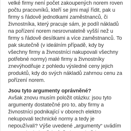
velké firmy není počet zakoupených norem roven
počtu pracovníků, kteří se jimi mají řídit, pak u
firmy s řádově jednotkami zaměstnanců, či
živnostníka, který pracuje sám, je podíl nákladů
na pořízení norem nesrovnatelně vyšší než u
firmy s řádově desítkami a více zaměstnanců. To
pak skutečně (v ideálním případě, kdy by
všechny firmy a živnostníci nakupovali všechny
potřebné normy) malé firmy a živnostníky
znevýhodňuje z pohledu výsledné ceny jejich
produktů, kdy do svých nákladů zahrnou cenu za
pořízení norem.
Jsou tyto argumenty oprávněné?
Avšak znovu musím položit otázku: jsou tyto
argumenty dostatečné pro to, aby firmy a
živnostníci podnikající v oborech elektro
nekupovali technické normy a tedy je
nepoužívali? Výše uvedené „argumenty“ uvádím