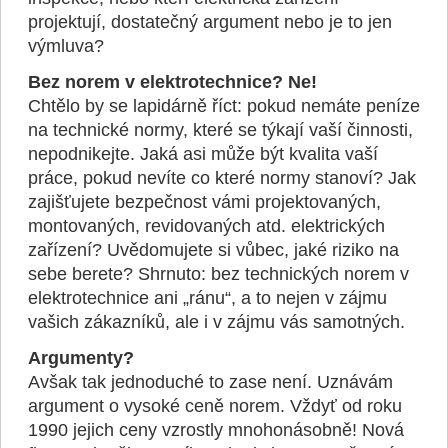
projektují, dostatečný argument nebo je to jen
výmluva?
Bez norem v elektrotechnice? Ne!
Chtělo by se lapidárně říct: pokud nemáte peníze
na technické normy, které se týkají vaší činnosti,
nepodnikejte. Jaká asi může být kvalita vaší
práce, pokud nevíte co které normy stanoví? Jak
zajišťujete bezpečnost vámi projektovaných,
montovaných, revidovaných atd. elektrických
zařízení? Uvědomujete si vůbec, jaké riziko na
sebe berete? Shrnuto: bez technických norem v
elektrotechnice ani „ránu“, a to nejen v zájmu
vašich zákazníků, ale i v zájmu vás samotných.
Argumenty?
Avšak tak jednoduché to zase není. Uznávám
argument o vysoké ceně norem. Vždyť od roku
1990 jejich ceny vzrostly mnohonásobně! Nová