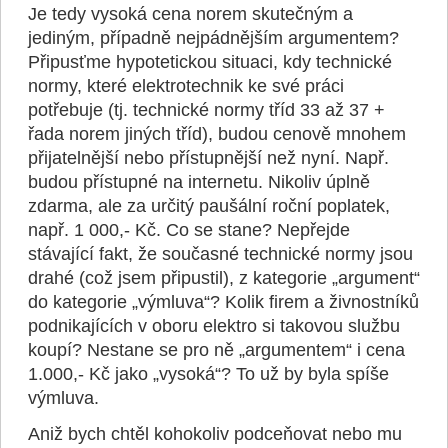
Je tedy vysoká cena norem skutečným a
jediným, případně nejpádnějším argumentem?
Připusťme hypotetickou situaci, kdy technické
normy, které elektrotechnik ke své práci
potřebuje (tj. technické normy tříd 33 až 37 +
řada norem jiných tříd), budou cenově mnohem
přijatelnější nebo přístupnější než nyní. Např.
budou přístupné na internetu. Nikoliv úplně
zdarma, ale za určitý paušální roční poplatek,
např. 1 000,- Kč. Co se stane? Nepřejde
stávající fakt, že současné technické normy jsou
drahé (což jsem připustil), z kategorie „argument“
do kategorie „výmluva“? Kolik firem a živnostníků
podnikajících v oboru elektro si takovou službu
koupí? Nestane se pro ně „argumentem“ i cena
1.000,- Kč jako „vysoká“? To už by byla spíše
výmluva.
Aniž bych chtěl kohokoliv podceňovat nebo mu