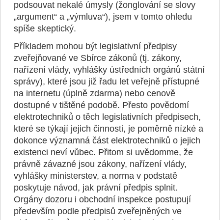
podsouvat nekalé úmysly (žonglování se slovy
„argument“ a „výmluva“), jsem v tomto ohledu
spíše skeptický.
Příkladem mohou být legislativní předpisy
zveřejňované ve Sbírce zákonů (tj. zákony,
nařízení vlády, vyhlášky ústředních orgánů státní
správy), které jsou již řadu let veřejně přístupné
na internetu (úplně zdarma) nebo cenově
dostupné v tištěné podobě. Přesto povědomí
elektrotechniků o těch legislativních předpisech,
které se týkají jejich činnosti, je poměrně nízké a
dokonce významná část elektrotechniků o jejich
existenci neví vůbec. Přitom si uvědomme, že
právně závazné jsou zákony, nařízení vlády,
vyhlášky ministerstev, a norma v podstatě
poskytuje návod, jak právní předpis splnit.
Orgány dozoru i obchodní inspekce postupují
především podle předpisů zveřejněných ve