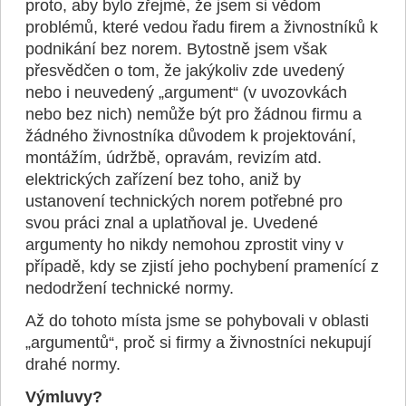
proto, aby bylo zřejmé, že jsem si vědom
problémů, které vedou řadu firem a živnostníků k
podnikání bez norem. Bytostně jsem však
přesvědčen o tom, že jakýkoliv zde uvedený
nebo i neuvedený „argument“ (v uvozovkách
nebo bez nich) nemůže být pro žádnou firmu a
žádného živnostníka důvodem k projektování,
montážím, údržbě, opravám, revizím atd.
elektrických zařízení bez toho, aniž by
ustanovení technických norem potřebné pro
svou práci znal a uplatňoval je. Uvedené
argumenty ho nikdy nemohou zprostit viny v
případě, kdy se zjistí jeho pochybení pramenící z
nedodržení technické normy.
Až do tohoto místa jsme se pohybovali v oblasti
„argumentů“, proč si firmy a živnostníci nekupují
drahé normy.
Výmluvy?