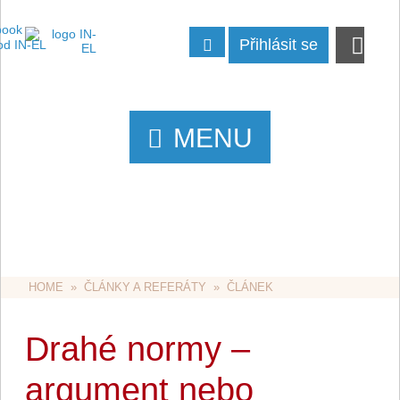
Přihlásit se
MENU
HOME
  »  
ČLÁNKY A REFERÁTY
  »  ČLÁNEK
Drahé normy –
argument nebo