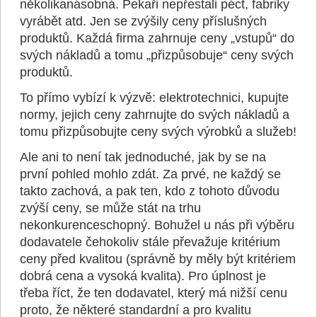
několikanásobná. Pekaři nepřestali péct, fabriky
vyrábět atd. Jen se zvýšily ceny příslušných
produktů. Každá firma zahrnuje ceny „vstupů“ do
svých nákladů a tomu „přizpůsobuje“ ceny svých
produktů.
To přímo vybízí k výzvě: elektrotechnici, kupujte
normy, jejich ceny zahrnujte do svých nákladů a
tomu přizpůsobujte ceny svých výrobků a služeb!
Ale ani to není tak jednoduché, jak by se na
první pohled mohlo zdát. Za prvé, ne každý se
takto zachová, a pak ten, kdo z tohoto důvodu
zvýší ceny, se může stát na trhu
nekonkurenceschopný. Bohužel u nás při výběru
dodavatele čehokoliv stále převažuje kritérium
ceny před kvalitou (správně by měly být kritériem
dobrá cena a vysoká kvalita). Pro úplnost je
třeba říct, že ten dodavatel, který má nižší cenu
proto, že některé standardní a pro kvalitu