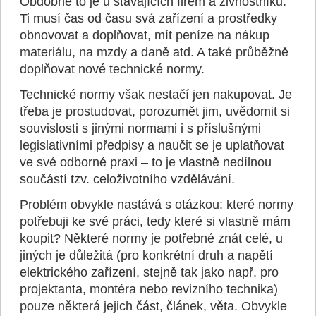
Obdobné to je u stávajících firem a živnostníků.
Ti musí čas od času svá zařízení a prostředky
obnovovat a doplňovat, mít peníze na nákup
materiálu, na mzdy a daně atd. A také průběžně
doplňovat nové technické normy.
Technické normy však nestačí jen nakupovat. Je
třeba je prostudovat, porozumět jim, uvědomit si
souvislosti s jinými normami i s příslušnými
legislativními předpisy a naučit se je uplatňovat
ve své odborné praxi – to je vlastně nedílnou
součástí tzv. celoživotního vzdělávání.
Problém obvykle nastává s otázkou: které normy
potřebuji ke své práci, tedy které si vlastně mám
koupit? Některé normy je potřebné znát celé, u
jiných je důležitá (pro konkrétní druh a napětí
elektrického zařízení, stejně tak jako např. pro
projektanta, montéra nebo revizního technika)
pouze některá jejich část, článek, věta. Obvykle