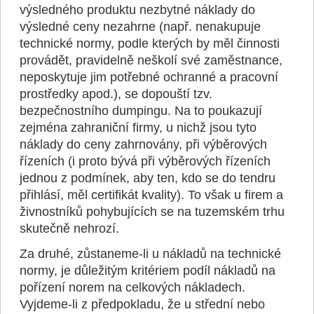
výsledného produktu nezbytné náklady do
výsledné ceny nezahrne (např. nenakupuje
technické normy, podle kterých by měl činnosti
provádět, pravidelně neškolí své zaměstnance,
neposkytuje jim potřebné ochranné a pracovní
prostředky apod.), se dopouští tzv.
bezpečnostního dumpingu. Na to poukazují
zejména zahraniční firmy, u nichž jsou tyto
náklady do ceny zahrnovány, při výběrových
řízeních (i proto bývá při výběrových řízeních
jednou z podmínek, aby ten, kdo se do tendru
přihlásí, měl certifikát kvality). To však u firem a
živnostníků pohybujících se na tuzemském trhu
skutečně nehrozí.
Za druhé, zůstaneme-li u nákladů na technické
normy, je důležitým kritériem podíl nákladů na
pořízení norem na celkových nákladech.
Vyjdeme-li z předpokladu, že u střední nebo