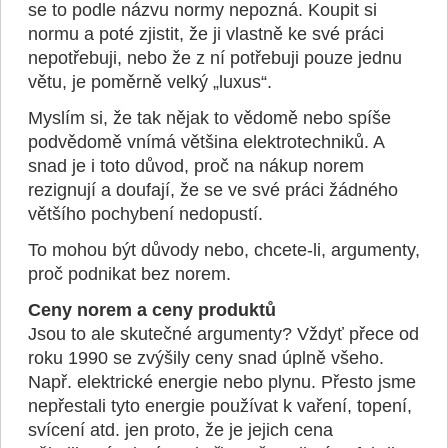
se to podle názvu normy nepozná. Koupit si
normu a poté zjistit, že ji vlastně ke své práci
nepotřebuji, nebo že z ní potřebuji pouze jednu
větu, je poměrně velký „luxus“.
Myslím si, že tak nějak to vědomě nebo spíše
podvědomě vnímá většina elektrotechniků. A
snad je i toto důvod, proč na nákup norem
rezignují a doufají, že se ve své práci žádného
většího pochybení nedopustí.
To mohou být důvody nebo, chcete-li, argumenty,
proč podnikat bez norem.
Ceny norem a ceny produktů
Jsou to ale skutečné argumenty? Vždyť přece od
roku 1990 se zvýšily ceny snad úplně všeho.
Např. elektrické energie nebo plynu. Přesto jsme
nepřestali tyto energie používat k vaření, topení,
svícení atd. jen proto, že je jejich cena