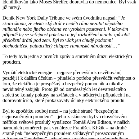
identifikován jako Moses Streifer, dopravila do nemocnice. Byl vsak
již mrtvý.
Deník New York Daily Tribune ve svém úvodníku napsal:
“Je
skoro škoda, že elektrický drát v neděli ráno nezabil nějakého
milionáře nebo jiného občana ve vysokém postavení. V takovém
případě by se veřejnost polekala a její rozhořčení mohlo způsobit
přeložení drátů pod zem. Byl to však jen chudý podomní
obchodníček, patnáctiletý chlapec rumunské národnosti …”
To tedy byla jedna z prvních zpráv o smrtelném úrazu elektrickým
proudem.
Využití elektrické energie – nejprve především k osvětlování,
později i k dalším účelům – přinášelo potřebu přesvědčit veřejnost o
tom, že elektřina je prospěšný a bezpečný pomocník a nikoliv
neviditelný zabiják. Proto již od osmdesátých let devatenáctého
století se konaly pokusy na zvířatech a v některých případech i na
dobrovolnících, které prokazovaly účinky elektrického proudu.
Byl to zpočátku souboj mezi – na jedné straně “bezpečným
stejnosměrným proudem” – jeho zastáncem byl v celosvětovém
měřítku světově proslulý vynálezce Tomáš Alva Edison, v našich
národních poměrech pak vynálezce František Křižík – na druhé
straně pak “nebezpečným proudem střídavým” prosazovaným
v Americe “brzdařem”, inženýrem, vynálezcem a průmyslníkem