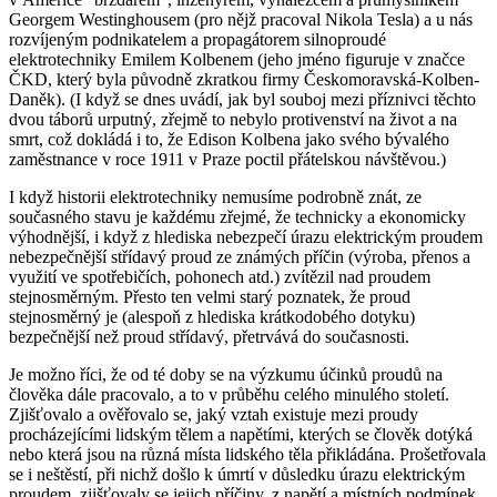
Georgem Westinghousem (pro nějž pracoval Nikola Tesla) a u nás
rozvíjeným podnikatelem a propagátorem silnoproudé
elektrotechniky Emilem Kolbenem (jeho jméno figuruje v značce
ČKD, který byla původně zkratkou firmy Českomoravská-Kolben-
Daněk). (I když se dnes uvádí, jak byl souboj mezi příznivci těchto
dvou táborů urputný, zřejmě to nebylo protivenství na život a na
smrt, což dokládá i to, že Edison Kolbena jako svého bývalého
zaměstnance v roce 1911 v Praze poctil přátelskou návštěvou.)
I když historii elektrotechniky nemusíme podrobně znát, ze
současného stavu je každému zřejmé, že technicky a ekonomicky
výhodnější, i když z hlediska nebezpečí úrazu elektrickým proudem
nebezpečnější střídavý proud ze známých příčin (výroba, přenos a
využití ve spotřebičích, pohonech atd.) zvítězil nad proudem
stejnosměrným. Přesto ten velmi starý poznatek, že proud
stejnosměrný je (alespoň z hlediska krátkodobého dotyku)
bezpečnější než proud střídavý, přetrvává do současnosti.
Je možno říci, že od té doby se na výzkumu účinků proudů na
člověka dále pracovalo, a to v průběhu celého minulého století.
Zjišťovalo a ověřovalo se, jaký vztah existuje mezi proudy
procházejícími lidským tělem a napětími, kterých se člověk dotýká
nebo která jsou na různá místa lidského těla přikládána. Prošetřovala
se i neštěstí, při nichž došlo k úmrtí v důsledku úrazu elektrickým
proudem, zjišťovaly se jejich příčiny, z napětí a místních podmínek