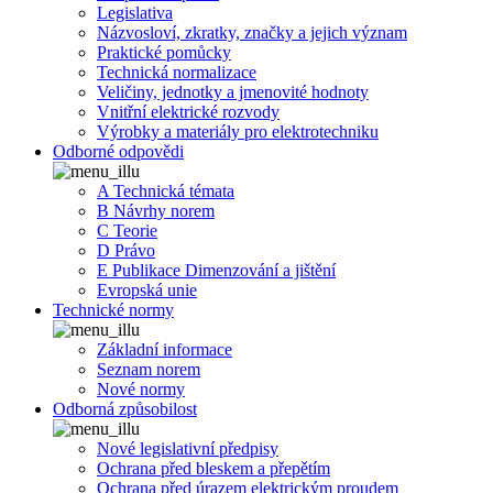
Legislativa
Názvosloví, zkratky, značky a jejich význam
Praktické pomůcky
Technická normalizace
Veličiny, jednotky a jmenovité hodnoty
Vnitřní elektrické rozvody
Výrobky a materiály pro elektrotechniku
Odborné odpovědi
A Technická témata
B Návrhy norem
C Teorie
D Právo
E Publikace Dimenzování a jištění
Evropská unie
Technické normy
Základní informace
Seznam norem
Nové normy
Odborná způsobilost
Nové legislativní předpisy
Ochrana před bleskem a přepětím
Ochrana před úrazem elektrickým proudem