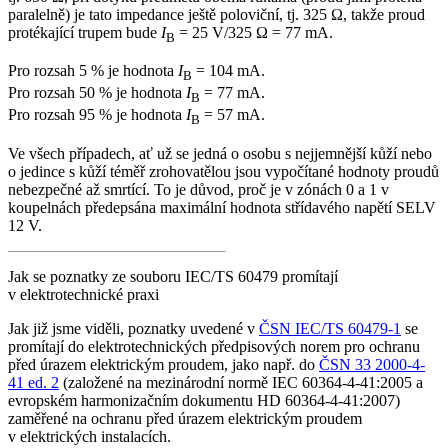
paralelně) je tato impedance ještě poloviční, tj. 325 Ω, takže proud
protékající trupem bude
I
= 25 V/325 Ω = 77 mA.
B
Pro rozsah 5 % je hodnota
I
= 104 mA.
B
Pro rozsah 50 % je hodnota
I
= 77 mA.
B
Pro rozsah 95 % je hodnota
I
= 57 mA.
B
Ve všech případech, ať už se jedná o osobu s nejjemnější kůží nebo
o jedince s kůží téměř zrohovatělou jsou vypočítané hodnoty proudů
nebezpečné až smrtící. To je důvod, proč je v zónách 0 a 1 v
koupelnách předepsána maximální hodnota střídavého napětí SELV
12 V.
Jak se poznatky ze souboru IEC/TS 60479 promítají
v elektrotechnické praxi
Jak již jsme viděli, poznatky uvedené v
ČSN IEC/TS 60479-1
se
promítají do elektrotechnických předpisových norem pro ochranu
před úrazem elektrickým proudem, jako např. do
ČSN 33 2000-4-
41 ed. 2
(založené na mezinárodní normě IEC 60364-4-41:2005 a
evropském harmonizačním dokumentu HD 60364-4-41:2007)
zaměřené na ochranu před úrazem elektrickým proudem
v elektrických instalacích.