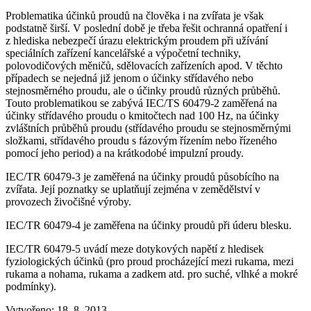
Problematika účinků proudů na člověka i na zvířata je však
podstatně širší. V poslední době je třeba řešit ochranná opatření i
z hlediska nebezpečí úrazu elektrickým proudem při užívání
speciálních zařízení kancelářské a výpočetní techniky,
polovodičových měničů, sdělovacích zařízeních apod. V těchto
případech se nejedná již jenom o účinky střídavého nebo
stejnosměrného proudu, ale o účinky proudů různých průběhů.
Touto problematikou se zabývá IEC/TS 60479-2 zaměřená na
účinky střídavého proudu o kmitočtech nad 100 Hz, na účinky
zvláštních průběhů proudu (střídavého proudu se stejnosměrnými
složkami, střídavého proudu s fázovým řízením nebo řízeného
pomocí jeho period) a na krátkodobé impulzní proudy.
IEC/TR 60479-3 je zaměřená na účinky proudů působícího na
zvířata. Její poznatky se uplatňují zejména v zemědělství v
provozech živočišné výroby.
IEC/TR 60479-4
je zaměřena na účinky proudů při úderu blesku.
IEC/TR 60479-5 uvádí meze dotykových napětí z hledisek
fyziologických účinků (pro proud procházející mezi rukama, mezi
rukama a nohama, rukama a zadkem atd. pro suché, vlhké a mokré
podmínky).
Vytvořeno: 18. 8. 2013