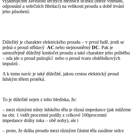
vyjadřujícími závislosti určitých mezních účinků (meze vnímání,
odpoutání a srdečních fibrilací) na velikosti proudu a době trvání
jeho působení.
Důležitý je charakter elektrického proudu – v první řadě, jestli se
jedná o proud střídavý
AC
nebo stejnosměrný
DC
. Pak je
samozřejmě důležitý kmitočet proudu a také charakter jeho průběhu
– zda jde o proud pulzující
nebo o proud tvaru obdélníkových
impulzů .
A k tomu navíc je také důležité, jakou cestou elektrický proud
lidským tělem protéká.
To je důležité nejen z toho hlediska, že:
– mezi různými místy lidského těla je různá impedance (jak můžeme
na obr. 1 vidět procentní podíly z celkové 100procentní
impedance dráhy ruka – obě nohy), ale i
– proto, že dráha proudu mezi různými částmi těla zasáhne srdce