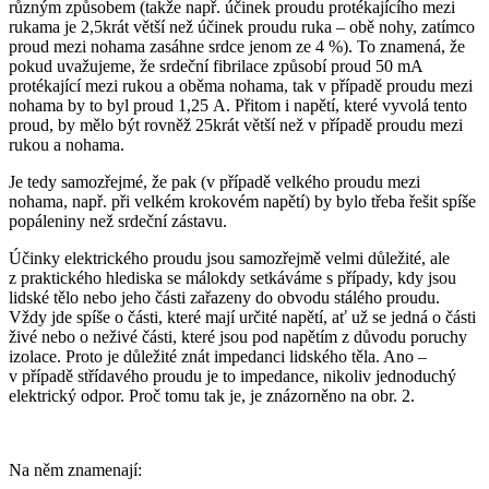
různým způsobem (takže např. účinek proudu protékajícího mezi
rukama je 2,5krát větší než účinek proudu ruka – obě nohy, zatímco
proud mezi nohama zasáhne srdce jenom ze 4 %). To znamená, že
pokud uvažujeme, že srdeční fibrilace způsobí proud 50 mA
protékající mezi rukou a oběma nohama, tak v případě proudu mezi
nohama by to byl proud 1,25 A. Přitom i napětí, které vyvolá tento
proud, by mělo být rovněž 25krát větší než v případě proudu mezi
rukou a nohama.
Je tedy samozřejmé, že pak (v případě velkého proudu mezi
nohama, např. při velkém krokovém napětí) by bylo třeba řešit spíše
popáleniny než srdeční zástavu.
Účinky elektrického proudu jsou samozřejmě velmi důležité, ale
z praktického hlediska se málokdy setkáváme s případy, kdy jsou
lidské tělo nebo jeho části zařazeny do obvodu stálého proudu.
Vždy jde spíše o části, které mají určité napětí, ať už se jedná o části
živé nebo o neživé části, které jsou pod napětím z důvodu poruchy
izolace. Proto je důležité znát impedanci lidského těla. Ano –
v případě střídavého proudu je to impedance, nikoliv jednoduchý
elektrický odpor. Proč tomu tak je, je znázorněno na obr. 2.
Na něm znamenají: