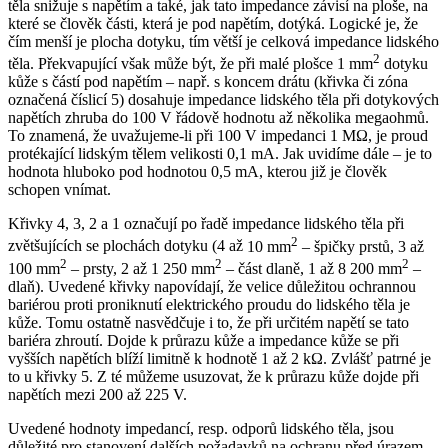
těla snižuje s napětím a také, jak tato impedance závisí na ploše, na
které se člověk části, která je pod napětím, dotýká. Logické je, že
čím menší je plocha dotyku, tím větší je celková impedance lidského
2
těla. Překvapující však může být, že při malé plošce 1 mm
dotyku
kůže s částí pod napětím – např. s koncem drátu (křivka či zóna
označená číslicí 5) dosahuje impedance lidského těla při dotykových
napětích zhruba do 100 V řádově hodnotu až několika megaohmů.
To znamená, že uvažujeme-li při 100 V impedanci 1 MΩ, je proud
protékající lidským tělem velikosti 0,1 mA. Jak uvidíme dále – je to
hodnota hluboko pod hodnotou 0,5 mA, kterou již je člověk
schopen vnímat.
Křivky 4, 3, 2 a 1 označují po řadě impedance lidského těla při
2
zvětšujících se plochách dotyku (4 až
10 mm
– špičky
prstů, 3 až
2
2
2
100 mm
– prsty, 2 až 1 250 mm
– část dlaně, 1 až 8 200 mm
–
dlaň). Uvedené křivky napovídají, že velice důležitou ochrannou
bariérou proti proniknutí elektrického proudu do lidského těla je
kůže. Tomu ostatně nasvědčuje i to, že při určitém napětí se tato
bariéra zhroutí. Dojde k průrazu kůže a impedance kůže se při
vyšších napětích blíží limitně k hodnotě 1 až 2 kΩ. Zvlášť patrné je
to u křivky 5. Z té můžeme usuzovat, že k průrazu kůže dojde při
napětích mezi 200 až 225 V.
Uvedené hodnoty impedancí, resp. odporů lidského těla, jsou
důležité pro stanovení dalších požadavků na ochranu před úrazem