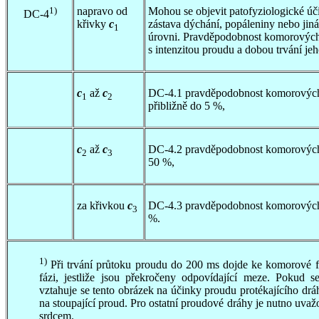
1)
napravo od
Mohou se objevit patofyziologické úči
DC-4
křivky
c
zástava dýchání, popáleniny nebo jin
1
úrovni. Pravděpodobnost komorových f
s intenzitou proudu a dobou trvání je
c
až
c
DC-4.1 pravděpodobnost komorových fi
1
2
přibližně do 5 %,
c
až
c
DC-4.2 pravděpodobnost komorových f
2
3
50 %,
za křivkou
c
DC-4.3 pravděpodobnost komorových f
3
%.
1)
Při trvání průtoku proudu do 200 ms dojde ke komorové fib
fázi, jestliže jsou překročeny odpovídající meze. Pokud s
vztahuje se tento obrázek na účinky proudu protékajícího dr
na stoupající proud. Pro ostatní proudové dráhy je nutno uvaž
srdcem.