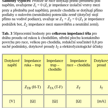
Samotný výpočet:
Protože se ruce dotýkají přímo předmětu pod
napětím, uvažujeme
Z
= 0 (
Z
je impedance izolační vrstvy mezi
i
i
prsty a předmětu pod napětím), protože chodidla se dotýkají přímo
podlahy o nulovém (neutrálním) potenciálu země (dotyčný stojí
přímo na vodivé podlaze), uvažuje se
Z
=
Z
= 0 (
Z
je impedance
1
2
1
podrážek bot,
Z
impedance mezi stanovištěm a neutrální zemí).
2
Tab. 3
50procentní hodnoty pro
celkovou impedanci těla
pro
dráhu proudu od rukou k chodidlům, střední plochu kontaktního
povrchu pro ruce, velkou pro chodidla, redukční součinitel 0,8 pro
suché podmínky, dotykové proudy
I
a elektrofyziologické účinky
T
Dotykové
Impedance
Impedance
Impedance
Dotykov
napětí
ruka – trup
trup –
ruce – chodidla
proud
chodidlo
Z
(H-T)
Z
(T-F)
Z
I
TB
TA
T
T
[V]
[Ω]
[Ω]
[Ω]
[mA]