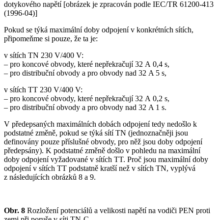
dotykového napětí [obrázek je zpracován podle IEC/TR 61200-413
(1996-04)]
Pokud se týká maximální doby odpojení v konkrétních sítích,
připomeňme si pouze, že ta je:
v sítích TN 230 V/400 V:
– pro koncové obvody, které nepřekračují 32 A 0,4 s,
– pro distribuční obvody a pro obvody nad 32 A 5 s,
v sítích TT 230 V/400 V:
– pro koncové obvody, které nepřekračují 32 A 0,2 s,
– pro distribuční obvody a pro obvody nad 32 A 1 s.
V předepsaných maximálních dobách odpojení tedy nedošlo k
podstatné změně, pokud se týká sítí TN (jednoznačněji jsou
definovány pouze příslušné obvody, pro něž jsou doby odpojení
předepsány). K podstatné změně došlo v pohledu na maximální
doby odpojení vyžadované v sítích TT. Proč jsou maximální doby
odpojení v sítích TT podstatně kratší než v sítích TN, vyplývá
z následujících obrázků 8 a 9.
Obr. 8
Rozložení potenciálů a velikosti napětí na vodiči PEN proti
zemi při poruše v síti TN-C