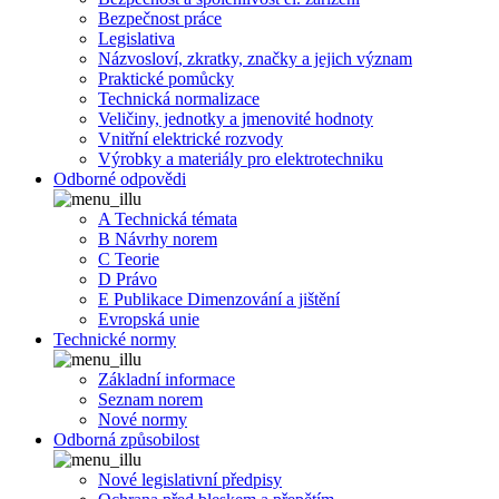
Bezpečnost práce
Legislativa
Názvosloví, zkratky, značky a jejich význam
Praktické pomůcky
Technická normalizace
Veličiny, jednotky a jmenovité hodnoty
Vnitřní elektrické rozvody
Výrobky a materiály pro elektrotechniku
Odborné odpovědi
A Technická témata
B Návrhy norem
C Teorie
D Právo
E Publikace Dimenzování a jištění
Evropská unie
Technické normy
Základní informace
Seznam norem
Nové normy
Odborná způsobilost
Nové legislativní předpisy