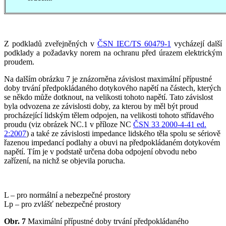
Z podkladů zveřejněných v
ČSN IEC/TS 60479-1
vycházejí další
podklady a požadavky norem na ochranu před úrazem elektrickým
proudem.
Na dalším obrázku 7 je znázorněna závislost maximální přípustné
doby trvání předpokládaného dotykového napětí na částech, kterých
se někdo může dotknout, na velikosti tohoto napětí. Tato závislost
byla odvozena ze závislosti doby, za kterou by měl být proud
procházející lidským tělem odpojen, na velikosti tohoto střídavého
proudu (viz obrázek NC.1 v příloze NC
ČSN 33 2000-4-41 ed.
2:2007
) a také ze závislosti impedance lidského těla spolu se sériově
řazenou impedancí podlahy a obuvi na předpokládaném dotykovém
napětí. Tím je v podstatě určena doba odpojení obvodu nebo
zařízení, na nichž se objevila porucha.
L – pro normální a nebezpečné prostory
Lp – pro zvlášť nebezpečné prostory
Obr. 7
Maximální přípustné doby trvání předpokládaného