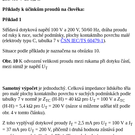
Příklady k účinkům proudů na člověka:
Příklad 1
Střídavá dotyková napětí 100 V a 200 V, 50/60 Hz, dráha proudu
od ruky k ruce, suché podmínky, plochy kontaktního povrchu malé
(elektrody typu C, tabulka 7 v
ČSN IEC/TS 60479-1
).
Situace podle příkladu je naznačena na obrázku 10.
Obr. 10
K odvození velikosti proudu mezi rukama při dotyku částí,
mezi nimiž je napětí
U
T
Samotný výpočet
je jednoduchý. Celková impedance lidského těla
pro malé plochy kontaktního povrchu v suchých podmínkách podle
tabulky 7 v normě je
Z
(H-H) = 40 kΩ pro
U
= 100 V a
Z
TC
T
TC
(H-H) = 5,4 kΩ pro
U
= 200 V (názor si můžeme udělat též podle
T
obr. 4 v tomto článku).
Z toho vyplývají dotykové proudy
I
= 2,5 mA pro
U
= 100 V a
I
T
T
T
= 37 mA pro
U
= 200 V, přičemž i druhá hodnota zůstává pod
T