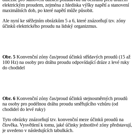
elektrickým proudem, zejména z hlediska výšky napětí a stanovení
maximálních dob, po které napětí může působit.
Ale nyní ke stěžejním obrázkům 5 a 6, které znázorňují tzv. zóny
účinků elektrického proudu na lidský organizmus.
Obr. 5
Konvenční zóny čas/proud účinků střídavých proudů (15 až
100 Hz) na osoby pro dráhu proudu odpovídající dráze z levé ruky
do chodidel
Obr. 6
Konvenční zóny čas/proud účinků stejnosměrných proudů
na osoby pro podélnou dráhu proudu směřujícího vzhůru (od
chodidel do levé ruky)
Tyto obrázky znázorňují tzv. konvenční meze účinků proudů na
člověka. Vysvětlení k tomu, jaké účinky jednotlivé zóny představují,
je uvedeno v následujících tabulkách.