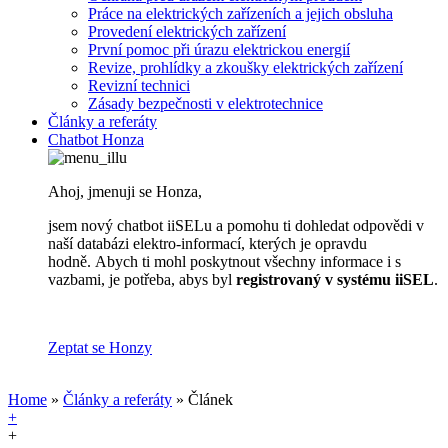
Práce na elektrických zařízeních a jejich obsluha
Provedení elektrických zařízení
První pomoc při úrazu elektrickou energií
Revize, prohlídky a zkoušky elektrických zařízení
Revizní technici
Zásady bezpečnosti v elektrotechnice
Články a referáty
Chatbot Honza
Ahoj, jmenuji se Honza,
jsem nový chatbot iiSELu a pomohu ti dohledat odpovědi v
naší databázi elektro-informací, kterých je opravdu
hodně. Abych ti mohl poskytnout všechny informace i s
vazbami, je potřeba, abys byl
registrovaný v systému iiSEL
.
Zeptat se Honzy
Home
»
Články a referáty
» Článek
+
+