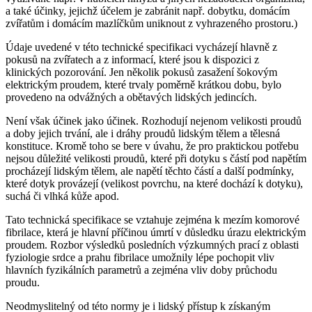
a také účinky, jejichž účelem je zabránit např. dobytku, domácím
zvířatům i domácím mazlíčkům uniknout z vyhrazeného prostoru.)
Údaje uvedené v této technické specifikaci vycházejí hlavně z
pokusů na zvířatech a z informací, které jsou k dispozici z
klinických pozorování. Jen několik pokusů zasažení šokovým
elektrickým proudem, které trvaly poměrně krátkou dobu, bylo
provedeno na odvážných a obětavých lidských jedincích.
Není však účinek jako účinek. Rozhodují nejenom velikosti proudů
a doby jejich trvání, ale i dráhy proudů lidským tělem a tělesná
konstituce. Kromě toho se bere v úvahu, že pro praktickou potřebu
nejsou důležité velikosti proudů, které při dotyku s částí pod napětím
procházejí lidským tělem, ale napětí těchto částí a další podmínky,
které dotyk provázejí (velikost povrchu, na které dochází k dotyku),
suchá či vlhká kůže apod.
Tato technická specifikace se vztahuje zejména k mezím komorové
fibrilace, která je hlavní příčinou úmrtí v důsledku úrazu elektrickým
proudem. Rozbor výsledků posledních výzkumných prací z oblasti
fyziologie srdce a prahu fibrilace umožnily lépe pochopit vliv
hlavních fyzikálních parametrů a zejména vliv doby průchodu
proudu.
Neodmyslitelný od této normy je i lidský přístup k získaným