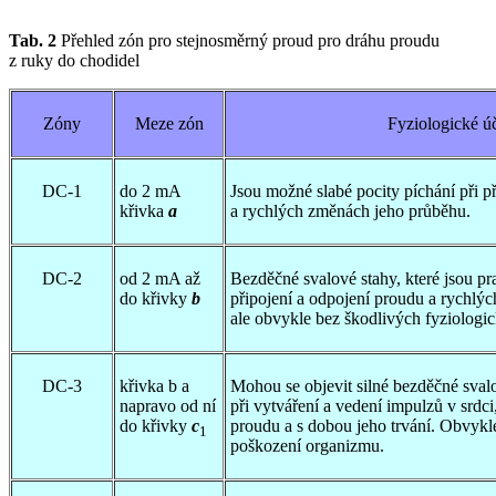
Tab. 2
Přehled zón pro stejnosměrný proud pro dráhu proudu
z ruky do chodidel
Zóny
Meze zón
Fyziologické ú
DC-1
do 2 mA
Jsou možné slabé pocity píchání při p
křivka
a
a rychlých změnách jeho průběhu.
DC-2
od 2 mA až
Bezděčné svalové stahy, které jsou pr
do křivky
b
připojení a odpojení proudu a rychlý
ale obvykle bez škodlivých fyziologi
DC-3
křivka b a
Mohou se objevit silné bezděčné svalo
napravo od ní
při vytváření a vedení impulzů v srdci,
do křivky
c
proudu a s dobou jeho trvání. Obvykl
1
poškození organizmu.