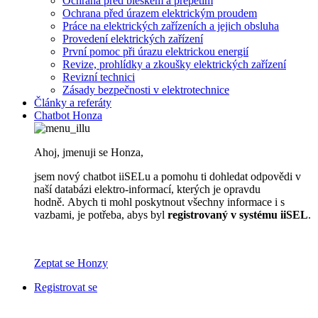
Ochrana před bleskem a přepětím
Ochrana před úrazem elektrickým proudem
Práce na elektrických zařízeních a jejich obsluha
Provedení elektrických zařízení
První pomoc při úrazu elektrickou energií
Revize, prohlídky a zkoušky elektrických zařízení
Revizní technici
Zásady bezpečnosti v elektrotechnice
Články a referáty
Chatbot Honza
Ahoj, jmenuji se Honza,
jsem nový chatbot iiSELu a pomohu ti dohledat odpovědi v
naší databázi elektro-informací, kterých je opravdu
hodně. Abych ti mohl poskytnout všechny informace i s
vazbami, je potřeba, abys byl
registrovaný v systému iiSEL
.
Zeptat se Honzy
Registrovat se