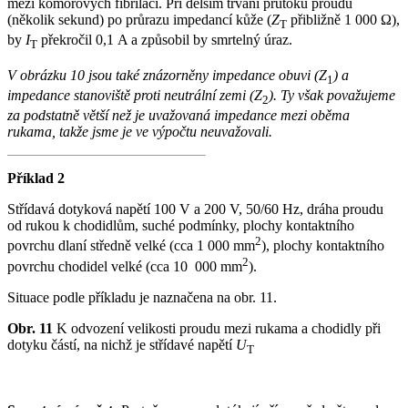
mezí komorových fibrilací. Při delším trvání průtoku proudu
(několik sekund) po průrazu impedancí kůže (
Z
přibližně 1 000 Ω),
T
by
I
překročil 0,1 A a způsobil by smrtelný úraz.
T
V obrázku 10 jsou také znázorněny impedance obuvi (Z
) a
1
impedance stanoviště proti neutrální zemi (Z
). Ty však považujeme
2
za podstatně větší než je uvažovaná impedance mezi oběma
rukama, takže jsme je ve výpočtu neuvažovali.
Příklad 2
Střídavá dotyková napětí 100 V a 200 V, 50/60 Hz, dráha proudu
od rukou k chodidlům, suché podmínky, plochy kontaktního
2
povrchu dlaní středně velké (cca 1 000 mm
), plochy kontaktního
2
povrchu chodidel velké (cca 10 000 mm
).
Situace podle příkladu je naznačena na obr. 11.
Obr. 11
K odvození velikosti proudu mezi rukama a chodidly při
dotyku částí, na nichž je střídavé napětí
U
T