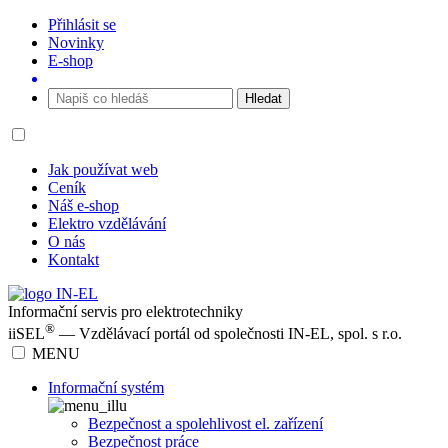
Přihlásit se
Novinky
E-shop
Jak používat web
Ceník
Náš e-shop
Elektro vzdělávání
O nás
Kontakt
Informační servis pro elektrotechniky
®
iiSEL
— Vzdělávací portál od společnosti IN-EL, spol. s r.o.
MENU
Informační systém
Bezpečnost a spolehlivost el. zařízení
Bezpečnost práce