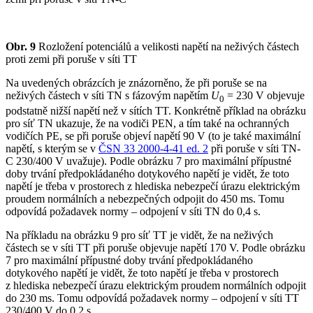
Obr. 9
Rozložení potenciálů a velikosti napětí na neživých částech
proti zemi při poruše v síti TT
Na uvedených obrázcích je znázorněno, že při poruše se na
neživých částech v síti TN s fázovým napětím
U
= 230 V objevuje
0
podstatně nižší napětí než v sítích TT. Konkrétně příklad na obrázku
pro síť TN ukazuje, že na vodiči PEN, a tím také na ochranných
vodičích PE, se při poruše objeví napětí 90 V (to je také maximální
napětí, s kterým se v
ČSN 33 2000-4-41 ed. 2
při poruše v síti TN-
C 230/400 V uvažuje). Podle obrázku 7 pro maximální přípustné
doby trvání předpokládaného dotykového napětí je vidět, že toto
napětí je třeba v prostorech z hlediska nebezpečí úrazu elektrickým
proudem normálních a nebezpečných odpojit do 450 ms. Tomu
odpovídá požadavek normy – odpojení v síti TN do 0,4 s.
Na příkladu na obrázku 9 pro síť TT je vidět, že na neživých
částech se v síti TT při poruše objevuje napětí 170 V. Podle obrázku
7 pro maximální přípustné doby trvání předpokládaného
dotykového napětí je vidět, že toto napětí je třeba v prostorech
z hlediska nebezpečí úrazu elektrickým proudem normálních odpojit
do 230 ms. Tomu odpovídá požadavek normy – odpojení v síti TT
230/400 V do 0,2 s.