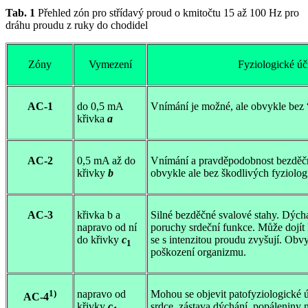
Tab. 1
Přehled zón pro střídavý proud o kmitočtu 15 až 100 Hz pro
dráhu proudu z ruky do chodidel
Zóny
Vymezení
Fyziologické úč
AC-1
do 0,5 mA
Vnímání je možné, ale obvykle bez 
křivka
a
AC-2
0,5 mA až do
Vnímání a pravděpodobnost bezděčn
křivky
b
obvykle ale bez škodlivých fyziolo
AC-3
křivka b a
Silné bezděčné svalové stahy. Dýcha
napravo od ní
poruchy srdeční funkce. Může dojít
do křivky
c
se s intenzitou proudu zvyšují. Obv
1
poškození organizmu.
1)
napravo od
Mohou se objevit patofyziologické ú
AC-4
křivky
c
srdce, zástava dýchání, popáleniny 