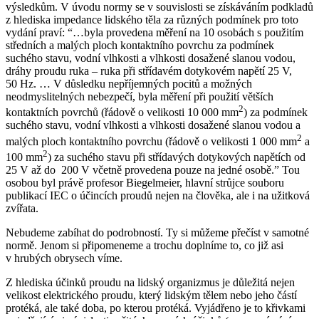
výsledkům. V úvodu normy se v souvislosti se získáváním podkladů
z hlediska impedance lidského těla za různých podmínek pro toto
vydání praví: “…byla provedena měření na 10 osobách s použitím
středních a malých ploch kontaktního povrchu za podmínek
suchého stavu, vodní vlhkosti a vlhkosti dosažené slanou vodou,
dráhy proudu ruka – ruka při střídavém dotykovém napětí 25 V,
50 Hz. … V důsledku nepříjemných pocitů a možných
neodmyslitelných nebezpečí, byla měření při použití větších
2
kontaktních povrchů (řádově o velikosti 10 000 mm
) za podmínek
suchého stavu, vodní vlhkosti a vlhkosti dosažené slanou vodou a
2
malých ploch kontaktního povrchu (řádově o velikosti 1 000 mm
a
2
100 mm
) za suchého stavu při střídavých dotykových napětích od
25 V až do 200 V včetně provedena pouze na jedné osobě.” Tou
osobou byl právě profesor Biegelmeier, hlavní strůjce souboru
publikací IEC o účincích proudů nejen na člověka, ale i na užitková
zvířata.
Nebudeme zabíhat do podrobností. Ty si můžeme přečíst v samotné
normě. Jenom si připomeneme a trochu doplníme to, co již asi
v hrubých obrysech víme.
Z hlediska účinků proudu na lidský organizmus je důležitá nejen
velikost elektrického proudu, který lidským tělem nebo jeho částí
protéká, ale také doba, po kterou protéká. Vyjádřeno je to křivkami