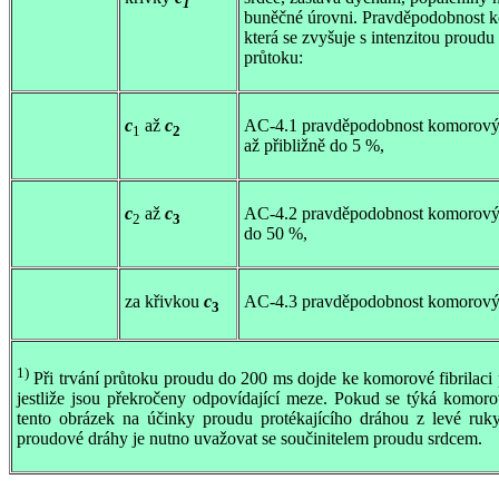
1
buněčné úrovni. Pravděpodobnost ko
která se zvyšuje s intenzitou proudu
průtoku:
c
až
c
AC-4.1 pravděpodobnost komorových 
1
2
až přibližně do 5 %,
c
až
c
AC-4.2 pravděpodobnost komorových 
2
3
do 50 %,
za křivkou
c
AC-4.3 pravděpodobnost komorových
3
1)
Při trvání průtoku proudu do 200 ms dojde ke komorové fibrilaci p
jestliže jsou překročeny odpovídající meze. Pokud se týká komorov
tento obrázek na účinky proudu protékajícího dráhou z levé ruk
proudové dráhy je nutno uvažovat se součinitelem proudu srdcem.