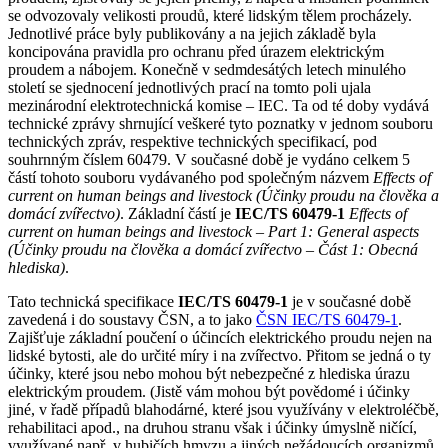
se odvozovaly velikosti proudů, které lidským tělem procházely.
Jednotlivé práce byly publikovány a na jejich základě byla
koncipována pravidla pro ochranu před úrazem elektrickým
proudem a nábojem. Konečně v sedmdesátých letech minulého
století se sjednocení jednotlivých prací na tomto poli ujala
mezinárodní elektrotechnická komise – IEC. Ta od té doby vydává
technické zprávy shrnující veškeré tyto poznatky v jednom souboru
technických zpráv, respektive technických specifikací, pod
souhrnným číslem 60479. V současné době je vydáno celkem 5
částí tohoto souboru vydávaného pod společným názvem
Effects of
current on human beings and livestock
(Účinky proudu na člověka a
domácí zvířectvo)
. Základní částí je
IEC/TS 60479-1
Effects of
current on human beings and livestock – Part 1: General aspects
(Účinky proudu na člověka a domácí zvířectvo – Část 1: Obecná
hlediska)
.
Tato technická specifikace
IEC/TS 60479-1
je v současné době
zavedená i do soustavy ČSN, a to jako
ČSN IEC/TS 60479-1
.
Zajišťuje základní poučení o účincích elektrického proudu nejen na
lidské bytosti, ale do určité míry i na zvířectvo. Přitom se jedná o ty
účinky, které jsou nebo mohou být nebezpečné z hlediska úrazu
elektrickým proudem. (Jistě vám mohou být povědomé i účinky
jiné, v řadě případů blahodárné, které jsou využívány v elektroléčbě,
rehabilitaci apod., na druhou stranu však i účinky úmyslně ničící,
využívané např. v hubičích hmyzu a jiných nežádoucích organizmů,