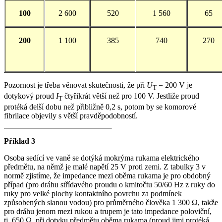
100
2 600
520
1 560
65
200
1 100
385
740
270
Pozornost je třeba věnovat skutečnosti, že při
U
= 200 V je
T
dotykový proud
I
čtyřikrát větší než pro 100 V. Jestliže proud
T
protéká delší dobu než přibližně 0,2 s, potom by se komorové
fibrilace objevily s větší pravděpodobností.
Příklad 3
Osoba sedící ve vaně se dotýká mokrýma rukama elektrického
předmětu, na němž je malé napětí 25 V proti zemi. Z tabulky 3 v
normě zjistíme, že impedance mezi oběma rukama je pro obdobný
případ (pro dráhu střídavého proudu o kmitočtu 50/60 Hz z ruky do
ruky pro velké plochy kontaktního povrchu za podmínek
způsobených slanou vodou) pro průměrného člověka 1 300 Ω, takže
pro dráhu jenom mezi rukou a trupem je tato impedance poloviční,
tj. 650 Ω, při dotyku předmětu oběma rukama (proud jimi protéká