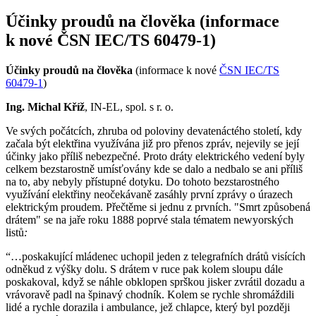
Účinky proudů na člověka (informace
k nové ČSN IEC/TS 60479-1)
Účinky proudů na člověka
(informace k nové
ČSN IEC/TS
60479-1
)
Ing. Michal Kříž
, IN-EL, spol. s r. o.
Ve svých počátcích, zhruba od poloviny devatenáctého století, kdy
začala být elektřina využívána již pro přenos zpráv, nejevily se její
účinky jako příliš nebezpečné. Proto dráty elektrického vedení byly
celkem bezstarostně umísťovány kde se dalo a nedbalo se ani příliš
na to, aby nebyly přístupné dotyku. Do tohoto bezstarostného
využívání elektřiny neočekávaně zasáhly první zprávy o úrazech
elektrickým proudem. Přečtěme si jednu z prvních. "Smrt způsobená
drátem" se na jaře roku 1888 poprvé stala tématem newyorských
listů
:
“…poskakující mládenec uchopil jeden z telegrafních drátů visících
odněkud z výšky dolu. S drátem v ruce pak kolem sloupu dále
poskakoval, když se náhle obklopen sprškou jisker zvrátil dozadu a
vrávoravě padl na špinavý chodník. Kolem se rychle shromáždili
lidé a rychle dorazila i ambulance, jež chlapce, který byl později