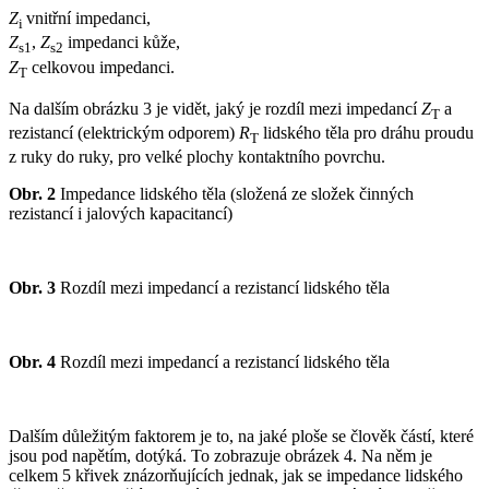
Z
vnitřní impedanci,
i
Z
,
Z
impedanci kůže,
s1
s2
Z
celkovou impedanci.
T
Na dalším obrázku 3 je vidět, jaký je rozdíl mezi impedancí
Z
a
T
rezistancí (elektrickým odporem)
R
lidského těla pro dráhu proudu
T
z ruky do ruky, pro velké plochy kontaktního povrchu.
Obr. 2
Impedance lidského těla (složená ze složek činných
rezistancí i jalových kapacitancí)
Obr. 3
Rozdíl mezi impedancí a rezistancí lidského těla
Obr. 4
Rozdíl mezi impedancí a rezistancí lidského těla
Dalším důležitým faktorem je to, na jaké ploše se člověk částí, které
jsou pod napětím, dotýká. To zobrazuje obrázek 4. Na něm je
celkem 5 křivek znázorňujících jednak, jak se impedance lidského