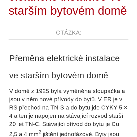
starším bytovém domě
Přeměna elektrické instalace
ve starším bytovém domě
V domě z 1925 byla vyměněna stoupačka a
jsou v něm nové přívody do bytů. V ER je v
RS přechod na TN-S a do bytu jde CYKY 5 ×
4 a ten je napojen na stávající rozvod starší
20 let TN-C. Stávající přívod do bytu je Cu
2
2,5 a 4 mm
jištění jednofázové. Byty jsou