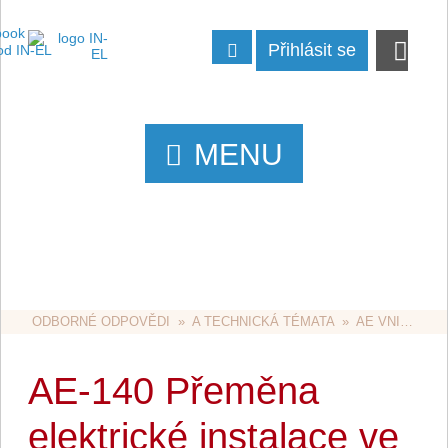
Přihlásit se
MENU
ODBORNÉ ODPOVĚDI
  »  
A TECHNICKÁ TÉMATA
  »  
AE VNITŘNÍ ROZVODY
AE-140 Přeměna
elektrické instalace ve