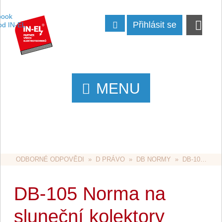
Přihlásit se
MENU
ODBORNÉ ODPOVĚDI
  »  
D PRÁVO
  »  
DB NORMY
  »  DB-105 NORMA NA SLUNEČNÍ KOLEKTORY
DB-105 Norma na
sluneční kolektory