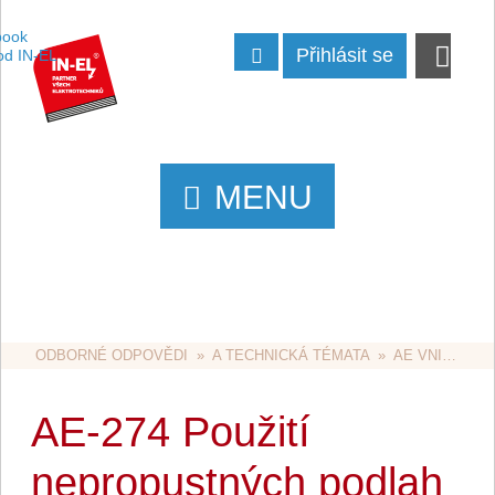
Přihlásit se
MENU
ODBORNÉ ODPOVĚDI
  »  
A TECHNICKÁ TÉMATA
  »  
AE VNITŘNÍ ROZVODY
AE-274 Použití
nepropustných podlah