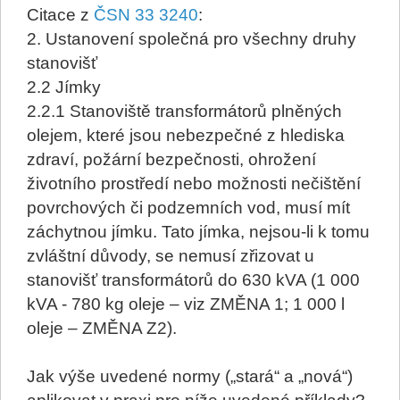
Citace z
ČSN 33 3240
:
2. Ustanovení společná pro všechny druhy
stanovišť
2.2 Jímky
2.2.1 Stanoviště transformátorů plněných
olejem, které jsou nebezpečné z hlediska
zdraví, požární bezpečnosti, ohrožení
životního prostředí nebo možnosti nečištění
povrchových či podzemních vod, musí mít
záchytnou jímku. Tato jímka, nejsou-li k tomu
zvláštní důvody, se nemusí zřizovat u
stanovišť transformátorů do 630 kVA (1 000
kVA - 780 kg oleje – viz ZMĚNA 1; 1 000 l
oleje – ZMĚNA Z2).
Jak výše uvedené normy („stará“ a „nová“)