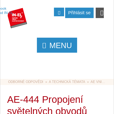
Přihlásit se
MENU
ODBORNÉ ODPOVĚDI
  »  
A TECHNICKÁ TÉMATA
  »  
AE VNITŘNÍ ROZVODY
AE-444 Propojení
světelných obvodů