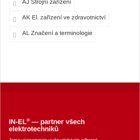
AJ Strojní zařízení
AK El. zařízení ve zdravotnictví
AL Značení a terminologie
®
IN-EL
— partner všech
elektrotechniků
Jsme významným vydavatelstvím odborné