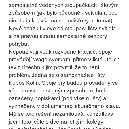
samostatně vedených stoupačkách lištovým
způsobem (jak bylo původně - svítidla a pod
nimi tlačítka, vše na schodišťový automat).
Nově osazují vlevo od stoupací lišty svítidla
a na pravou stranu samostatné senzory
pohybu.
Nepoužívají však rozvodné krabice, spoje
provádějí Wago svorkami přímo v liště. Jejich
revizní technik jim potvrdil, že to není
problém. Jedná se o samozhášivé lišty
Kopos Kolín. Spoje prý budou prováděny ve
všech místech stejným způsobem, budou
označeny popiskami (pod víkem lišty) a
vyznačeny v dokumentaci skutečného stavu.
Mě se toto řešení nezamlouvá, konzultoval
jsem toto ještě s dvěma letitými kolegy –