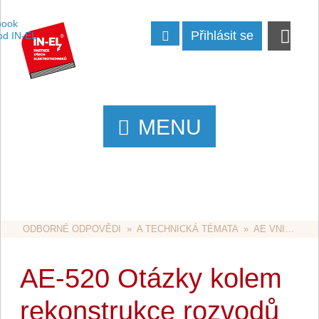
Přihlásit se
MENU
ODBORNÉ ODPOVĚDI
  »  
A TECHNICKÁ TÉMATA
  »  
AE VNITŘNÍ ROZVODY
AE-520 Otázky kolem
rekonstrukce rozvodů