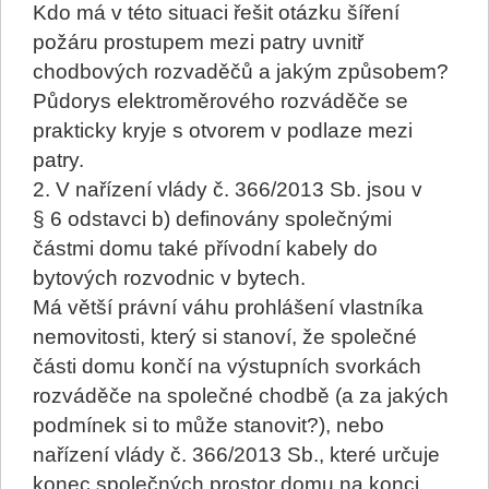
Kdo má v této situaci řešit otázku šíření
požáru prostupem mezi patry uvnitř
chodbových rozvaděčů a jakým způsobem?
Půdorys elektroměrového rozváděče se
prakticky kryje s otvorem v podlaze mezi
patry.
2. V nařízení vlády č. 366/2013 Sb. jsou v
§ 6 odstavci b) definovány společnými
částmi domu také přívodní kabely do
bytových rozvodnic v bytech.
Má větší právní váhu prohlášení vlastníka
nemovitosti, který si stanoví, že společné
části domu končí na výstupních svorkách
rozváděče na společné chodbě (a za jakých
podmínek si to může stanovit?), nebo
nařízení vlády č. 366/2013 Sb., které určuje
konec společných prostor domu na konci