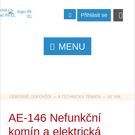
Přihlásit se
MENU
ODBORNÉ ODPOVĚDI
  »  
A TECHNICKÁ TÉMATA
  »  
AE VNITŘNÍ ROZVODY
AE-146 Nefunkční
komín a elektrická