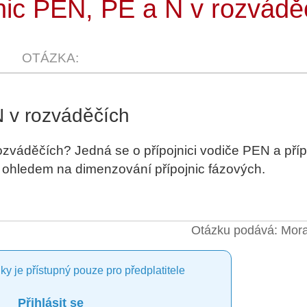
nic PEN, PE a N v rozvádě
N v rozváděčích
ozváděčích? Jedná se o přípojnici vodiče PEN a příp
 ohledem na dimenzování přípojnic fázových.
Otázku podává: Mora
ky je přístupný pouze pro předplatitele
Přihlásit se