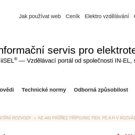
Jak používat web
Ceník
Elektro vzdělávání
nformační servis pro elektrot
®
iiSEL
— Vzdělávací portál od společnosti IN-EL, sp
ovědi
Technické normy
Odborná způsobilost
NITŘNÍ ROZVODY
  »  AE-443 PRŮŘEZ PŘÍPOJNIC PEN, PE A N V ROZV