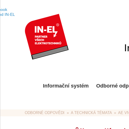
I
Informační systém
Odborné odp
ODBORNÉ ODPOVĚDI
  »  
A TECHNICKÁ TÉMATA
  »  
AE V