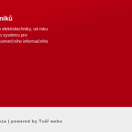
niků
elektrotechniky, od roku
o systému pro
 komerčního informačního
nza
|
powered by Tvář webu