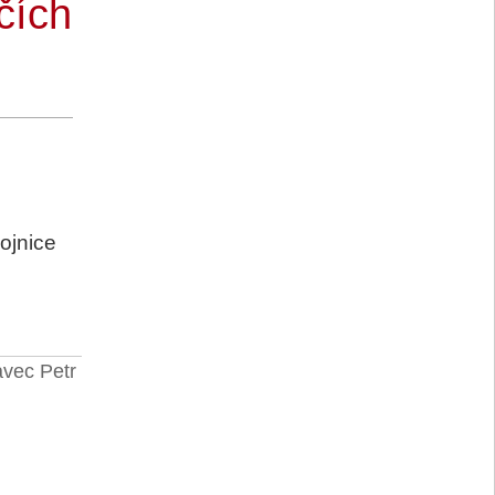
čích
ojnice
vec Petr