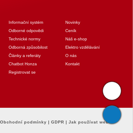
Informační systém
Novinky
Odborné odpovědi
Ceník
Technické normy
Náš e-shop
Odborná způsobilost
Elektro vzdělávání
Články a referáty
O nás
Chatbot Honza
Kontakt
Registrovat se
Obchodní podmínky
|
GDPR
|
Jak používat web