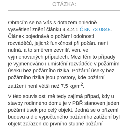
Obracím se na Vás s dotazem ohledně
vysvětlení znění článku 4.4.2.1
ČSN 73 0848
.
Článek pojednává o požární odolnosti
rozváděčů, jejichž funkčnost při požáru není
nutná, a to směrem zevnitř, ven, ve
vyjmenovaných případech. Mezi těmito případy
je vyjmenováno i umístění rozváděče v požárním
úseku bez požárního rizika. Požární úseky bez
požárního rizika jsou prostory, kde požární
2
zatížení není větší než 7,5 kg/m
.
V této souvislosti mě tedy zajímá případ, kdy u
stavby rodinného domu je v PBŘ stanoven jeden
požární úsek pro celý objekt. Jedná se o přízemí
budovu a dle vypočteného požárního zatížení byl
objekt zařazen do prvního stupně požární