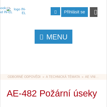
Přihlásit se
MENU
ODBORNÉ ODPOVĚDI
  »  
A TECHNICKÁ TÉMATA
  »  
AE VNITŘNÍ ROZVODY
AE-482 Požární úseky