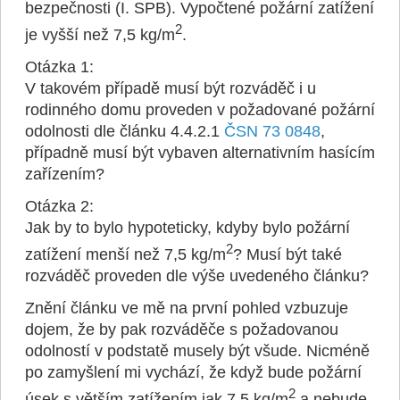
bezpečnosti (I. SPB). Vypočtené požární zatížení
2
je vyšší než 7,5 kg/m
.
Otázka 1:
V takovém případě musí být rozváděč i u
rodinného domu proveden v požadované požární
odolnosti dle článku 4.4.2.1
ČSN 73 0848
,
případně musí být vybaven alternativním hasícím
zařízením?
Otázka 2:
Jak by to bylo hypoteticky, kdyby bylo požární
2
zatížení menší než 7,5 kg/m
? Musí být také
rozváděč proveden dle výše uvedeného článku?
Znění článku ve mě na první pohled vzbuzuje
dojem, že by pak rozváděče s požadovanou
odolností v podstatě musely být všude. Nicméně
po zamyšlení mi vychází, že když bude požární
2
úsek s větším zatížením jak 7,5 kg/m
a nebude