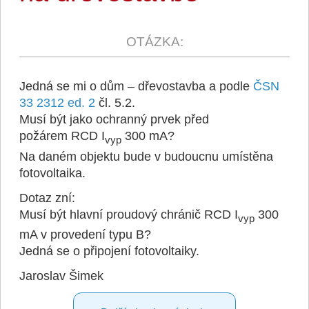
Jedná se mi o dům – dřevostavba a podle
ČSN
33 2312 ed. 2
čl. 5.2.
Musí být jako ochranný prvek před
požárem RCD
I
300 mA?
vyp
Na daném objektu bude v budoucnu umístěna
fotovoltaika.
Dotaz zní:
Musí být hlavní proudový chránič RCD
I
300
vyp
mA v provedení typu B?
Jedná se o připojení fotovoltaiky.
Jaroslav Šimek