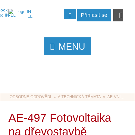
Přihlásit se
MENU
ODBORNÉ ODPOVĚDI
  »  
A TECHNICKÁ TÉMATA
  »  
AE VNITŘNÍ ROZVODY
AE-497 Fotovoltaika
na dřevostavbě