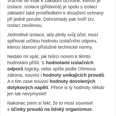
Vraťme se však k základní ochraně, kterou je
izolace. Izolace (přídavná) je spolu s izolací
základní také prostředkem k dosažení ochrany
při jedné poruše. Dohromady pak tvoří tzv.
izolaci zesílenou.
Jednotlivé izolace, aby plnily svůj účel, musí
splňovat určitou hodnotu izolačního odporu,
kterou stanoví příslušné technické normy.
Nedalo mi spát, jak tvůrci norem k těmto
hodnotám přišli. S
hodnotami izolačních
odporů
logicky, nebo spíše podle Ohmova
zákona, souvisí i
hodnoty unikajících proudů
.
A s tím zase souvisí
hodnoty dovolených
dotykových napětí
. Přece si ty hodnoty někdo
jen tak nevymyslel!
Nakonec jsem si řekl, že to musí souviset
s
účinky proudů na lidský organizmus
.