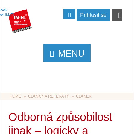
Přihlásit se
MENU
HOME
  »  
ČLÁNKY A REFERÁTY
  »  ČLÁNEK
Odborná způsobilost
jinak – logicky a