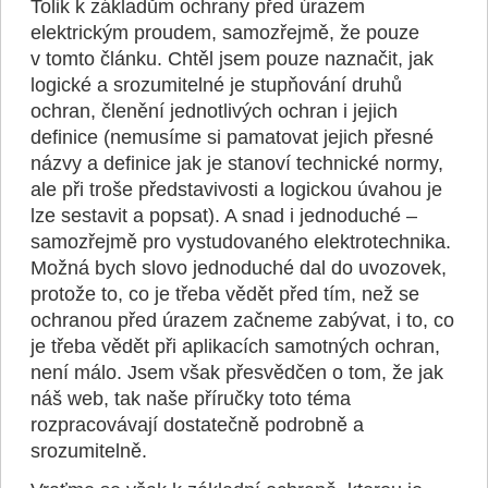
Tolik k základům ochrany před úrazem
elektrickým proudem, samozřejmě, že pouze
v tomto článku. Chtěl jsem pouze naznačit, jak
logické a srozumitelné je stupňování druhů
ochran, členění jednotlivých ochran i jejich
definice (nemusíme si pamatovat jejich přesné
názvy a definice jak je stanoví technické normy,
ale při troše představivosti a logickou úvahou je
lze sestavit a popsat). A snad i jednoduché –
samozřejmě pro vystudovaného elektrotechnika.
Možná bych slovo jednoduché dal do uvozovek,
protože to, co je třeba vědět před tím, než se
ochranou před úrazem začneme zabývat, i to, co
je třeba vědět při aplikacích samotných ochran,
není málo. Jsem však přesvědčen o tom, že jak
náš web, tak naše příručky toto téma
rozpracovávají dostatečně podrobně a
srozumitelně.