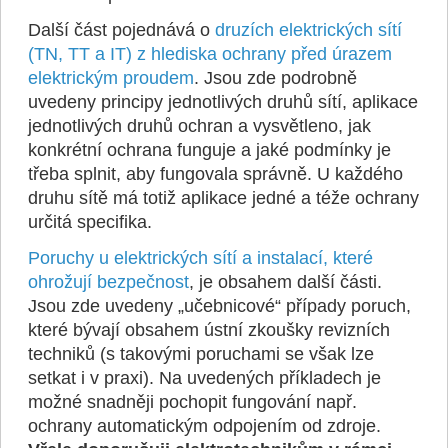
Další část pojednává o
druzích elektrických sítí
(TN, TT a IT) z hlediska ochrany před úrazem
elektrickým proudem
. Jsou zde podrobně
uvedeny principy jednotlivých druhů sítí, aplikace
jednotlivých druhů ochran a vysvětleno, jak
konkrétní ochrana funguje a jaké podmínky je
třeba splnit, aby fungovala správně. U každého
druhu sítě má totiž aplikace jedné a téže ochrany
určitá specifika.
Poruchy u elektrických sítí a instalací, které
ohrožují bezpečnost
, je obsahem další části.
Jsou zde uvedeny „učebnicové“ případy poruch,
které bývají obsahem ústní zkoušky revizních
techniků (s takovými poruchami se však lze
setkat i v praxi). Na uvedených příkladech je
možné snadněji pochopit fungování např.
ochrany automatickým odpojením od zdroje.