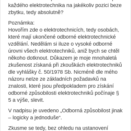
každého elektrotechnika na jakékoliv pozici beze
zbytku, tedy absolutně?
Poznámka:
Hovořím zde o elektrotechnicích, tedy osobách,
které mají ukončené odborné elektrotechnické
vzdělání. Nedělám si iluze o vysoké odborné
úrovni všech elektrotechniků, aniž bych se chtěl
někoho dotknout. Důkazem je moje mnohaletá
zkušenost získaná při zkouškách elektrotechniků
dle vyhlášky č. 50/1978 Sb. Nicméně dle mého
názoru nelze ze základních požadavků na
znalosti, které jsou předpokladem pro získání
odborné způsobilosti elektrotechniků počínaje §
5 a výše, slevit.
V nadpisu je uvedeno „Odborná způsobilost jinak
– logicky a jednoduše“.
Zkusme se tedy, bez ohledu na ustanovení