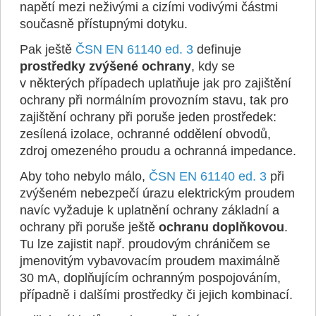
napětí mezi neživými a cizími vodivými částmi
současně přístupnými dotyku.
Pak ještě
ČSN EN 61140 ed. 3
definuje
prostředky zvýšené ochrany
, kdy se
v některých případech uplatňuje jak pro zajištění
ochrany při normálním provozním stavu, tak pro
zajištění ochrany při poruše jeden prostředek:
zesílená izolace, ochranné oddělení obvodů,
zdroj omezeného proudu a ochranná impedance.
Aby toho nebylo málo,
ČSN EN 61140 ed. 3
při
zvýšeném nebezpečí úrazu elektrickým proudem
navíc vyžaduje k uplatnění ochrany základní a
ochrany při poruše ještě
ochranu doplňkovou
.
Tu lze zajistit např. proudovým chráničem se
jmenovitým vybavovacím proudem maximálně
30 mA, doplňujícím ochranným pospojováním,
případně i dalšími prostředky či jejich kombinací.