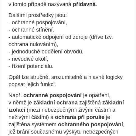
v tomto případě nazývaná
přídavná
.
Dalšími prostředky jsou:
- ochranné pospojování,
- ochranné stínění,
- automatické odpojení od zdroje (dříve tzv.
ochrana nulováním),
- jednoduché oddělení obvodů,
- nevodivé okolí,
- řízení potenciálu.
Opět lze stručně, srozumitelně a hlavně logicky
popsat jejich funkci.
Např.
ochranné pospojování
je opatření,
v němž je
základní ochrana
zajištěná
základní
izolací
(mezi nebezpečnými živými částmi a
neživými částmi) a
ochrana při poruše
je
zajištěna systémem
ochranného pospojování
,
jež brání současnému výskytu nebezpečných