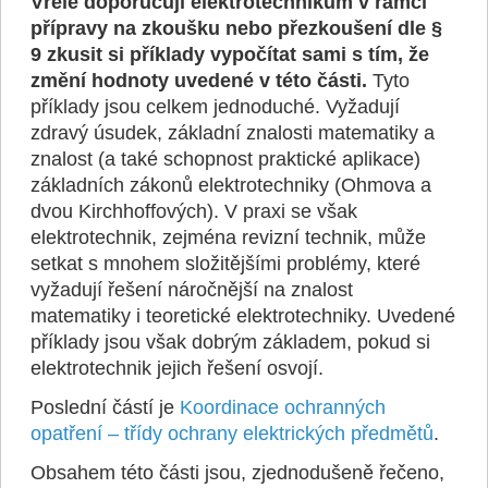
Vřele doporučuji elektrotechnikům v rámci
přípravy na zkoušku nebo přezkoušení dle §
9 zkusit si příklady vypočítat sami s tím, že
změní hodnoty uvedené v této části.
Tyto
příklady jsou celkem jednoduché. Vyžadují
zdravý úsudek, základní znalosti matematiky a
znalost (a také schopnost praktické aplikace)
základních zákonů elektrotechniky (Ohmova a
dvou Kirchhoffových). V praxi se však
elektrotechnik, zejména revizní technik, může
setkat s mnohem složitějšími problémy, které
vyžadují řešení náročnější na znalost
matematiky i teoretické elektrotechniky. Uvedené
příklady jsou však dobrým základem, pokud si
elektrotechnik jejich řešení osvojí.
Poslední částí je
Koordinace ochranných
opatření – třídy ochrany elektrických předmětů
.
Obsahem této části jsou, zjednodušeně řečeno,