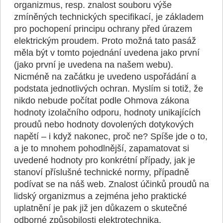
organizmus, resp. znalost souboru výše
zmíněných technických specifikací, je základem
pro pochopení principu ochrany před úrazem
elektrickým proudem. Proto možná tato pasáž
měla být v tomto pojednání uvedena jako první
(jako první je uvedena na našem webu).
Nicméně na začátku je uvedeno uspořádání a
podstata jednotlivých ochran. Myslím si totiž, že
nikdo nebude počítat podle Ohmova zákona
hodnoty izolačního odporu, hodnoty unikajících
proudů nebo hodnoty dovolených dotykových
napětí – i když nakonec, proč ne? Spíše jde o to,
a je to mnohem pohodlnější, zapamatovat si
uvedené hodnoty pro konkrétní případy, jak je
stanoví příslušné technické normy, případně
podívat se na náš web. Znalost účinků proudů na
lidský organizmus a zejména jeho praktické
uplatnění je pak již jen důkazem o skutečné
odborné způsobilosti elektrotechnika.