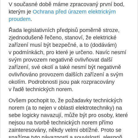
V současné době máme zpracovaný první bod,
kterým je
Ochrana před úrazem elektrickým
proudem
.
Řada legislativních předpisů poměrně stroze,
zjednodušeně řečeno, stanoví, že elektrické
zařízení musí být bezpečné, a to (dodávám)
v podmínkách, pro které je určeno. Navíc nesmí
svým provozem negativně ovlivňovat další
zařízení, své okolí a také nesmí být negativně
ovlivňováno provozem dalších zařízení a svým
okolím. Podrobnosti jsou pak rozpracovány
v řadě technických norem.
Ovšem pochopit to, že požadavky technických
norem (a to nejen v oblasti elektrotechniky) na
sebe logicky navazují, může být pro osoby, které
nejsou na tvorbě technických norem přímo
zainteresovány, někdy velmi obtížné. Proto se
snažíme tyto návaznosti a souvislosti, alespoň