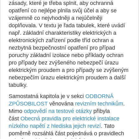
zásady, které je třeba splnit, aby ochranná
opatření co nejlépe plnila svůj účel a aby se
vzájemně co nejvhodněji a nejúčelněji
doplňovala. V textu je řada tabulek, které uvádí
např. základní charakteristiky elektrických a
elektronických zařízení podle tříd ochran a
nezbytná bezpečnostní opatření pro případ
poruchy základní izolace nebo příklady ochran
pro případy bez zvýšeného nebezpečí úrazu
elektrickým proudem a pro případy se zvýšeným
nebezpečím úrazu elektrickým proudem a další
tabulky.
Samostatná kapitola je v sekci
ODBORNÁ
ZPŮSOBILOST
věnována
revizním technikům
.
Mimo
odpovědí na testové otázky
přibyla
část
Obecná pravidla pro elektrické instalace
nízkého napětí z hlediska jejich revizí
. Tato
poměrně rozsáhlá část pojednává o pravidlech