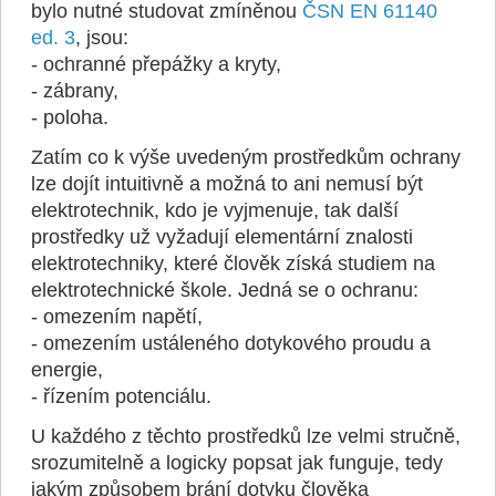
bylo nutné studovat zmíněnou
ČSN EN 61140
ed. 3
, jsou:
- ochranné přepážky a kryty,
- zábrany,
- poloha.
Zatím co k výše uvedeným prostředkům ochrany
lze dojít intuitivně a možná to ani nemusí být
elektrotechnik, kdo je vyjmenuje, tak další
prostředky už vyžadují elementární znalosti
elektrotechniky, které člověk získá studiem na
elektrotechnické škole. Jedná se o ochranu:
- omezením napětí,
- omezením ustáleného dotykového proudu a
energie,
- řízením potenciálu.
U každého z těchto prostředků lze velmi stručně,
srozumitelně a logicky popsat jak funguje, tedy
jakým způsobem brání dotyku člověka