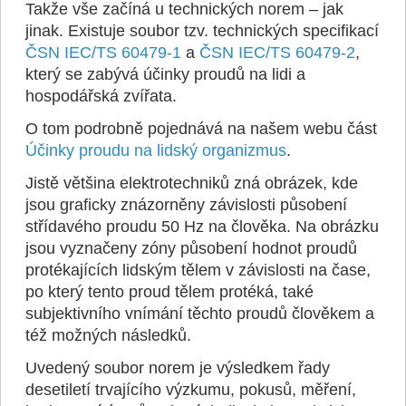
Takže vše začíná u technických norem – jak
jinak. Existuje soubor tzv. technických specifikací
ČSN IEC/TS 60479-1
a
ČSN IEC/TS 60479-2
,
který se zabývá účinky proudů na lidi a
hospodářská zvířata.
O tom podrobně pojednává na našem webu část
Účinky proudu na lidský organizmus
.
Jistě většina elektrotechniků zná obrázek, kde
jsou graficky znázorněny závislosti působení
střídavého proudu 50 Hz na člověka. Na obrázku
jsou vyznačeny zóny působení hodnot proudů
protékajících lidským tělem v závislosti na čase,
po který tento proud tělem protéká, také
subjektivního vnímání těchto proudů člověkem a
též možných následků.
Uvedený soubor norem je výsledkem řady
desetiletí trvajícího výzkumu, pokusů, měření,