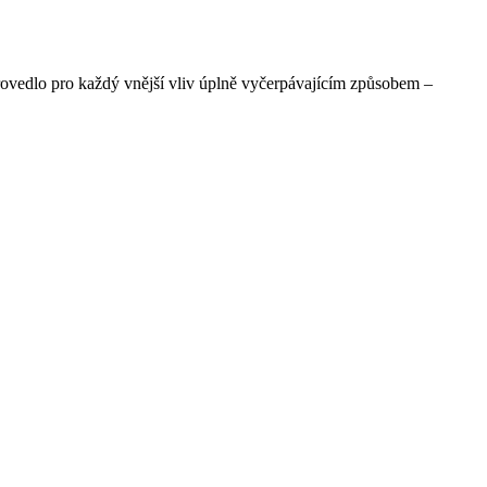
ovedlo pro každý vnější vliv úplně vyčerpávajícím způsobem –