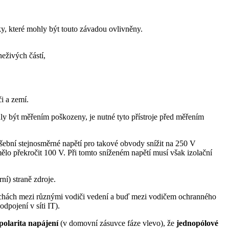
ky, které mohly být touto závadou ovlivněny.
eživých částí,
i a zemí.
hly být měřením poškozeny, je nutné tyto přístroje před měřením
šební stejnosměrné napětí pro takové obvody snížit na 250 V
ělo překročit 100 V. Při tomto sníženém napětí musí však izolační
ní) straně zdroje.
ruchách mezi různými vodiči vedení a buď mezi vodičem ochranného
pojení v síti IT).
polarita napájení
(v domovní zásuvce fáze vlevo), že
jednopólové