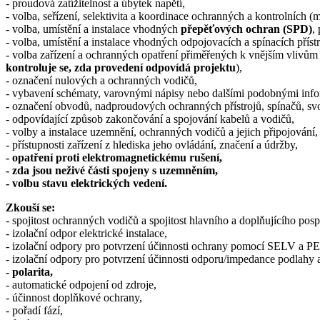
- proudová zatížitelnost a úbytek napětí,
- volba, seřízení, selektivita a koordinace ochranných a kontrolních (m
- volba, umístění a instalace vhodných
přepěťových ochran (SPD)
,
- volba, umístění a instalace vhodných odpojovacích a spínacích přístr
- volba zařízení a ochranných opatření přiměřených k vnějším vlivů
kontroluje se, zda provedení odpovídá projektu
),
- označení nulových a ochranných vodičů,
- vybavení schématy, varovnými nápisy nebo dalšími podobnými inf
- označení obvodů, nadproudových ochranných přístrojů, spínačů, svo
- odpovídající způsob zakončování a spojování kabelů a vodičů,
- volby a instalace uzemnění, ochranných vodičů a jejich připojování,
- přístupnosti zařízení z hlediska jeho ovládání, značení a údržby,
- opatření proti elektromagnetickému rušení,
- zda jsou neživé části spojeny s uzemněním,
- volbu stavu elektrických vedení.
Zkouší se:
- spojitost ochranných vodičů a spojitost hlavního a doplňujícího pos
- izolační odpor elektrické instalace,
- izolační odpory pro potvrzení účinnosti ochrany pomocí SELV a 
- izolační odpory pro potvrzení účinnosti odporu/impedance podlahy a
- polarita,
- automatické odpojení od zdroje,
- účinnost doplňkové ochrany,
- pořadí fází,