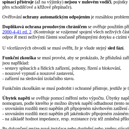
spínací přístroje
(až na výjimky)
nejsou v nulovém vodiči
, pojistk
přes schodišťové a křížové přepínače).
Ověřování
ochrany automatickým odpojením
je rozsáhlou problem
Doplňková ochrana proudovým chráničem
se ověřuje použitím př
2000-4-41 ed. 2
. (Kontroluje se vzájemné spojení všech neživých část
odpor
R
mezi neživými částmi současně přístupnými dotyku a cizími v
U vícefázových obvodů se musí ověřit, že je všude stejný
sled fází
.
Funkční zkouška
se musí provést, aby se prokázalo, že příslušná 
jsou například:
- sestavy spínacích a řídicích zařízení, pohony, řízení a blokování,
- nouzové vypnutí a nouzové zastavení,
- zařízení na sledování izolačního stavu.
Funkčním zkouškám se musí podrobit i ochranné přístroje, jestliže je 
Úbytek napětí
se ověřuje pomocí měření nebo výpočtu. Úbytky napě
nomogram, podle kterého je možno úbytek napětí odhadnout (tento n
- srovnáním rozdílů mezi napětím při připojeném návrhovém zatížení 
- srovnáním rozdílů mezi napětím při jakémkoliv připojeném známém 
- na základě hodnot impedance, resp. rezistance (viz též zmíněná příl
Po dokončení revize nové instalace nebo doplnění nebo změny stávají