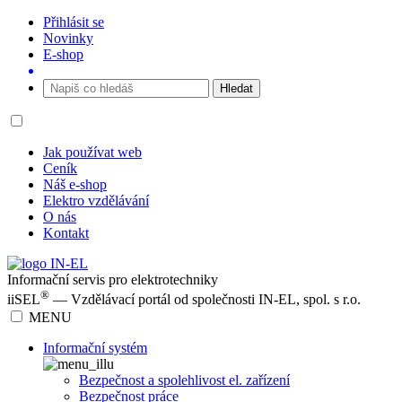
Přihlásit se
Novinky
E-shop
Jak používat web
Ceník
Náš e-shop
Elektro vzdělávání
O nás
Kontakt
Informační servis pro elektrotechniky
®
iiSEL
— Vzdělávací portál od společnosti IN-EL, spol. s r.o.
MENU
Informační systém
Bezpečnost a spolehlivost el. zařízení
Bezpečnost práce