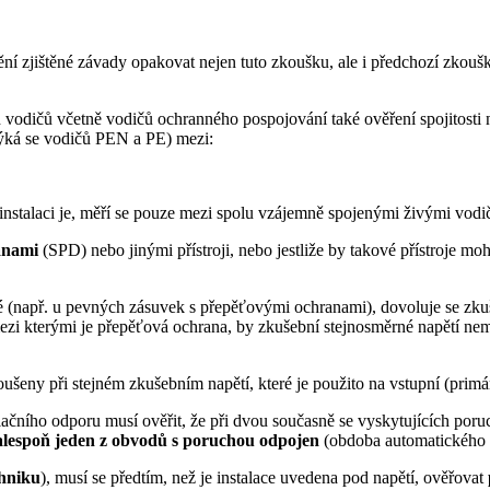
ní zjištěné závady opakovat nejen tuto zkoušku, ale i předchozí zkouš
 vodičů včetně vodičů ochranného pospojování také ověření spojitosti n
ýká se vodičů PEN a PE) mezi:
nstalaci je, měří se pouze mezi spolu vzájemně spojenými živými vodič
anami
(SPD) nebo jinými přístroji, nebo jestliže by takové přístroje mo
né (např. u pevných zásuvek s přepěťovými ochranami), dovoluje se zku
ezi kterými je přepěťová ochrana, by zkušební stejnosměrné napětí nem
ušeny při stejném zkušebním napětí, které je použito na vstupní (primár
lačního odporu musí ověřit, že při dvou současně se vyskytujících po
alespoň jeden z obvodů s poruchou odpojen
(obdoba automatického od
chniku
), musí se předtím, než je instalace uvedena pod napětí, ověřovat