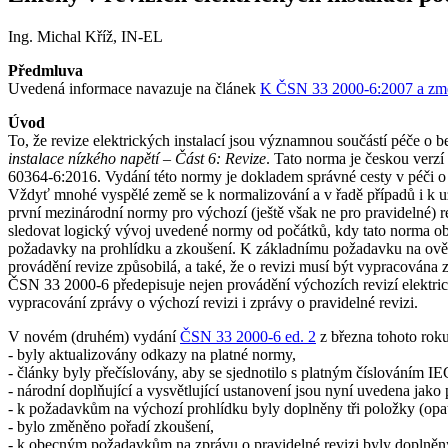
Ing. Michal Kříž, IN-EL
Předmluva
Uvedená informace navazuje na článek
K ČSN 33 2000-6:2007 a zm
Úvod
To, že revize elektrických instalací jsou významnou součástí péče o b
instalace nízkého napětí – Část 6: Revize
. Tato norma je českou verz
60364-6:2016. Vydání této normy je dokladem správné cesty v péči o be
Vždyť mnohé vyspělé země se k normalizování a v řadě případů i k uzá
první mezinárodní normy pro výchozí (ještě však ne pro pravidelné) r
sledovat logický vývoj uvedené normy od počátků, kdy tato norma ob
požadavky na prohlídku a zkoušení. K základnímu požadavku na ověřov
provádění revize způsobilá, a také, že o revizi musí být vypracována 
ČSN 33 2000-6 předepisuje nejen provádění výchozích revizí elektrický
vypracování zprávy o výchozí revizi i zprávy o pravidelné revizi.
V novém (druhém) vydání
ČSN 33 2000-6 ed. 2
z března tohoto roku
- byly aktualizovány odkazy na platné normy,
- články byly přečíslovány, aby se sjednotilo s platným číslováním IE
- národní doplňující a vysvětlující ustanovení jsou nyní uvedena ja
- k požadavkům na výchozí prohlídku byly doplněny tři položky (opatř
- bylo změněno pořadí zkoušení,
- k obecným požadavkům na zprávu o pravidelné revizi byly doplněny