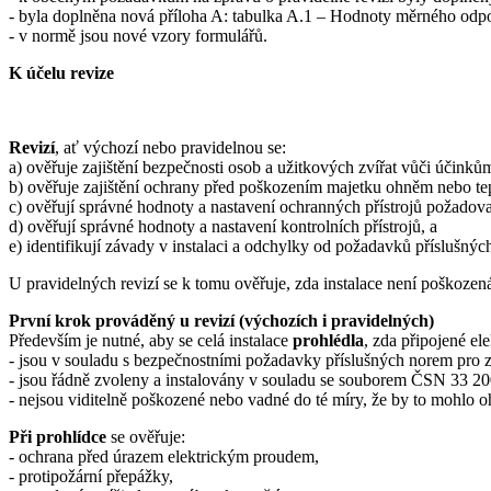
- byla doplněna nová příloha A: tabulka A.1 – Hodnoty měrného od
- v normě jsou nové vzory formulářů.
K účelu revize
Revizí
, ať výchozí nebo pravidelnou se:
a) ověřuje zajištění bezpečnosti osob a užitkových zvířat vůči účink
b) ověřuje zajištění ochrany před poškozením majetku ohněm nebo tep
c) ověřují správné hodnoty a nastavení ochranných přístrojů požado
d) ověřují správné hodnoty a nastavení kontrolních přístrojů, a
e) identifikují závady v instalaci a odchylky od požadavků přísluš
U pravidelných revizí se k tomu ověřuje, zda instalace není poškozená
První krok prováděný u revizí (výchozích i pravidelných)
Především je nutné, aby se celá instalace
prohlédla
, zda připojené el
- jsou v souladu s bezpečnostními požadavky příslušných norem pro z
- jsou řádně zvoleny a instalovány v souladu se souborem ČSN 33 2
- nejsou viditelně poškozené nebo vadné do té míry, že by to mohlo o
Při prohlídce
se ověřuje:
- ochrana před úrazem elektrickým proudem,
- protipožární přepážky,