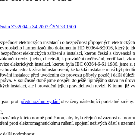
ěnám Z3:2004 a Z4:2007 ČSN 33 1500
.
ezpečnost elektrických instalací i o bezpečnost připojených elektrický
í evropského harmonizačního dokumentu HD 60364-6:2016, který je id
zpečnost elektrických zařízení a instalací, kterou česká a slovenská te
konění revizí (nebo, chcete-li, k provádění ověřování, verifikací, zk
evize elektrických instalací, kterou byla IEC 60364-6-61:1986, jsme si
sahovala jednak zásadní ustanovení, že každá instalace musí být předt
ání instalace před uvedením do provozu přibyly později další důležité 
zpráva. V současné době jsme dospěli do ještě úplnějšího stavu na úrov
ch instalací, ale i provádění jejich pravidelných revizí. K tomu, již 
 jsou proti
předchozímu vydání
obsaženy následující podstatné změny:
C,
ko poznámky k této normě pod čarou, aby byla zřejmá návaznost na norm
ení proti elektromagnetickému rušení, spojení neživých částí s uzemně
 další podrobnosti,