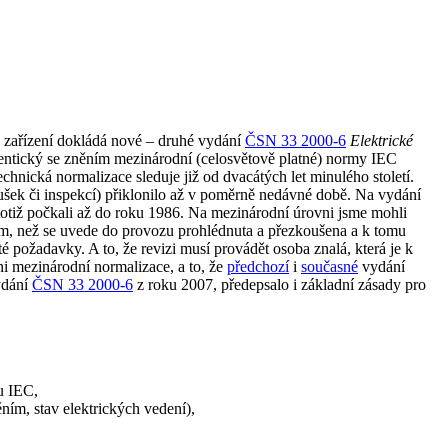
ch zařízení dokládá nové – druhé vydání
ČSN 33
2000-6
Elektrické
entický se zněním mezinárodní (celosvětově platné) normy IEC
chnická normalizace sleduje již od dvacátých let minulého století.
oušek či inspekcí) přiklonilo až v poměrně nedávné době. Na vydání
 totiž počkali až do roku 1986. Na mezinárodní úrovni jsme mohli
ím, než se uvede do provozu prohlédnuta a přezkoušena a k tomu
požadavky. A to, že revizi musí provádět osoba znalá, která je k
ni mezinárodní normalizace, a to, že
předchozí
i
současné
vydání
vydání
ČSN 33 2000-6
z roku 2007, předepsalo i základní zásady pro
u IEC,
ním, stav elektrických vedení),