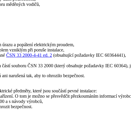
poru měděných vodičů,
ům úrazu a popálení elektrickým proudem,
lem vzniklým při poruše instalace,
vané
ČSN 33 2000-4-41 ed. 2
(obsahující požadavky IEC 60364­4­41),
ných částí souboru ČSN 33 2000 (který obsahuje požadavky IEC 60364), 
 ani narušená tak, aby to ohrozilo bezpečnost.
ektrické předměty, které jsou součástí pevné instalace:
ařízení. O tom je možno se přesvědčit přezkoumáním informací výrobce,
000 a s návody výrobců,
hrozit bezpečnost.