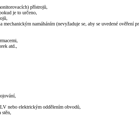
onitorovacích) přístrojů,
 pokud je to určeno,
ojů,
m a mechanickým namáháním (nevyžaduje se, aby se uvedené ověření pr
ormacemi,
rek atd.,
pojování,
PELV nebo elektrickým oddělením obvodů,
 stěn,