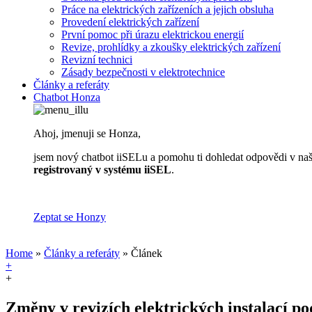
Práce na elektrických zařízeních a jejich obsluha
Provedení elektrických zařízení
První pomoc při úrazu elektrickou energií
Revize, prohlídky a zkoušky elektrických zařízení
Revizní technici
Zásady bezpečnosti v elektrotechnice
Články a referáty
Chatbot Honza
Ahoj, jmenuji se Honza,
jsem nový chatbot iiSELu a pomohu ti dohledat odpovědi v naší
registrovaný v systému iiSEL
.
Zeptat se Honzy
Home
»
Články a referáty
» Článek
+
+
Změny v revizích elektrických instalací po