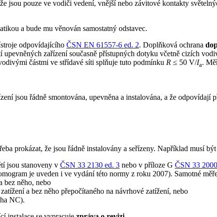
y že jsou pouze ve vodiči vedení, vnější nebo závitové kontakty světeln
atikou a bude mu věnován samostatný odstavec.
ístroje odpovídajícího
ČSN EN 61557-6 ed. 2
. Doplňková ochrana
dop
í upevněných zařízení současně přístupných dotyku včetně cizích vodivýc
odivými částmi ve střídavé síti splňuje tuto podmínku
R
≤ 50 V/
I
. Mě
a
zařízení jsou řádně smontována, upevněna a instalována, a že odpovíd
třeba prokázat, že jsou řádně instalovány a seřízeny. Například musí bý
tí jsou stanoveny v
ČSN 33 2130 ed. 3
nebo v příloze G
ČSN 33 2000-
omogram je uveden i ve vydání této normy z roku 2007). Samotné měře
a bez něho, nebo
zatížení a bez něho přepočítaného na návrhové zatížení, nebo
oha NC).
cí instalace se vypracuje
zpráva o revizi.