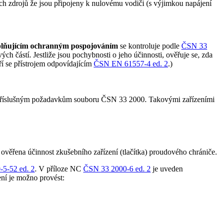
ých zdrojů že jsou připojeny k nulovému vodiči (s výjimkou napájení
lňujícím ochranným pospojováním
se kontroluje podle
ČSN 33
h částí. Jestliže jsou pochybnosti o jeho účinnosti, ověřuje se, zda
ří se přístrojem odpovídajícím
ČSN EN 61557-4 ed. 2
.)
ají příslušným požadavkům souboru ČSN 33 2000. Takovými zařízeními
t ověřena účinnost zkušebního zařízení (tlačítka) proudového chrániče.
5-52 ed. 2
. V příloze NC
ČSN 33 2000-6 ed. 2
je uveden
ní je možno provést: