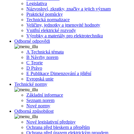
Legislativa
Názvosloví, zkratky, značky a jejich význam
Praktické pomůcky
Technická normalizace
Veličiny, jednotky a jmenovité hodnoty
Vnitřní elektrické rozvody
Výrobky a materiály pro elektrotechniku
Odborné odpovědi
A Technická témata
B Návrhy norem
C Teorie
D Právo
E Publikace Dimenzování a jištění
Evropská unie
Technické normy
Základní informace
Seznam norem
Nové normy
Odborná způsobilost
Nové legislativní předpisy
Ochrana před bleskem a přepětím
Ochrana před úrazem elektrickým proudem