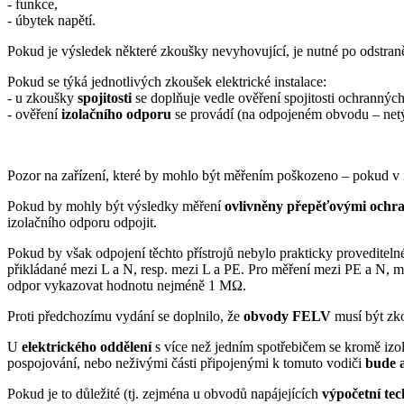
- funkce,
- úbytek napětí.
Pokud je výsledek některé zkoušky nevyhovující, je nutné po odstraně
Pokud se týká jednotlivých zkoušek elektrické instalace:
- u zkoušky
spojitosti
se doplňuje vedle ověření spojitosti ochranných
- ověření
izolačního odporu
se provádí (na odpojeném obvodu – net
Pozor na zařízení, které by mohlo být měřením poškozeno – pokud v i
Pokud by mohly být výsledky měření
ovlivněny přepěťovými ochr
izolačního odporu odpojit.
Pokud by však odpojení těchto přístrojů nebylo prakticky proveditel
přikládané mezi L a N, resp. mezi L a PE. Pro měření mezi PE a N, m
odpor vykazovat hodnotu nejméně 1 MΩ.
Proti předchozímu vydání se doplnilo, že
obvody FELV
musí být zko
U
elektrického oddělení
s více než jedním spotřebičem se kromě izo
pospojování, nebo neživými části připojenými k tomuto vodiči
bude 
Pokud je to důležité (tj. zejména u obvodů napájejících
výpočetní te